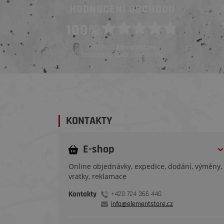
HODNOCENÍ OBCHODU
Ověřený zákazník
100%
Ověřený zákazník
Před 3 týdny
Před 3 týdny
Obchod
ElementStore
hodnotilo
zákazníků
1669
KONTAKTY
E-shop
Online objednávky, expedice, dodání, výměny,
vratky, reklamace
Kontakty
+420 724 366 440
info@elementstore.cz