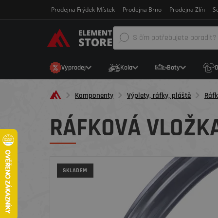
Prodejna Frýdek-Místek
Prodejna Brno
Prodejna Zlín
Se
Výprodej
Kola
Boty
O
Komponenty
Výplety, ráfky, pláště
Ráfk
RÁFKOVÁ VLOŽKA
SKLADEM