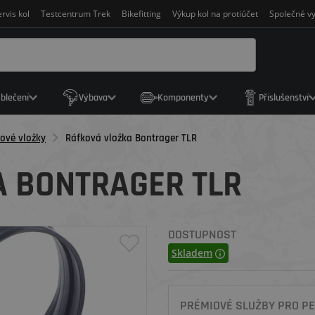
rvis kol
Testcentrum Trek
Bikefitting
Výkup kol na protiúčet
Společné vy
blečení
Výbava
Komponenty
Příslušenství
ové vložky
Ráfková vložka Bontrager TLR
 BONTRAGER TLR
DOSTUPNOST
Skladem
PRÉMIOVÉ SLUŽBY PRO PE