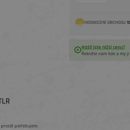
HODNOCENÍ OBCHODU
1
Našli jste nižší cenu?
Řekněte nám kde a my j
TLR
 prostě potřebujete.