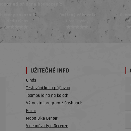
Naposled přidané hodnocení::
Ověřený zákazník
Ověřený zákazník
Ověř
Před 3 týdny
Před 4 týdny
Př
UŽITEČNÉ INFO
O nás
Testování kol a půjčovna
Teambuilding na kolech
Věrnostní program / Cashback
Bazar
Mapa Bike Center
Videonávody a Recenze