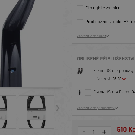
Ekologické zabalení
Prodloužená záruka +2 rok
Zobrazit více služeb
OBLÍBENÉ PŘÍSLUŠENSTVÍ
ElementStore ponožky O
Velikost:
35-38
ElementStore Bidon, č
Zobrazit více příslušenství
510 K
-
+