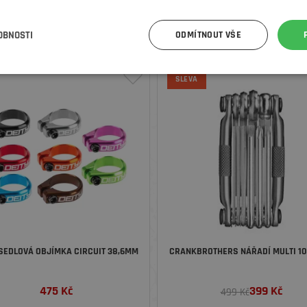
OBNOSTI
ODMÍTNOUT VŠE
SLEVA
 SEDLOVÁ OBJÍMKA CIRCUIT 38,6MM
CRANKBROTHERS NÁŘADÍ MULTI 10 
475
Kč
399
Kč
499 Kč