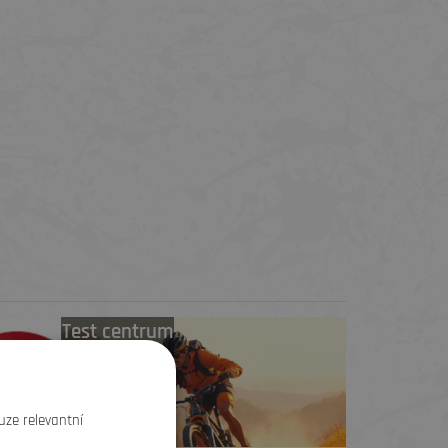
Test centrum
TREK zdarma
uze relevantní