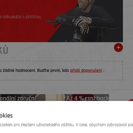
 nakupujte s jistotou.
KŮ
o žádné hodnocení. Buďte první, kdo
přidá doporučení
.
onální záruční
Až 4 % cashback
áruční servis
na další nákup
okies
ookies pro zlepšení uživatelského zážitku. A také, abychom zobrazovali po