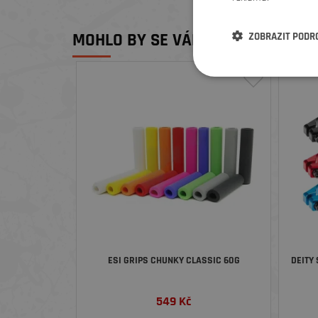
MOHLO BY SE VÁM LÍBIT
ZOBRAZIT PODR
ESI GRIPS CHUNKY CLASSIC 60G
DEITY
549
Kč