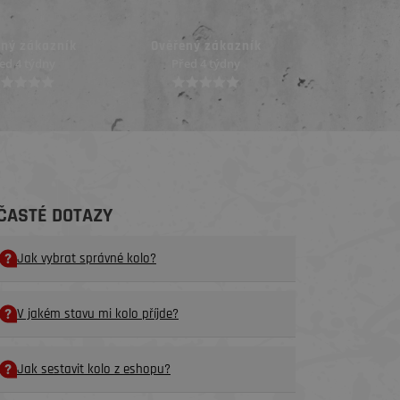
ený zákazník
Ověřený zákazník
Ověřený z
ed 4 týdny
Před 4 týdny
Před mě
ČASTÉ DOTAZY
Jak vybrat správné kolo?
V jakém stavu mi kolo příjde?
Jak sestavit kolo z eshopu?