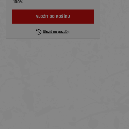
100%
VLOŽIT DO KOŠÍKU
Uložit na později