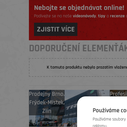
Nebojte se objednávat online!
Podívejte se na naše
videonávody
,
tipy
a
recenze
a
ZJISTIT VÍCE
DOPORUČENÍ ELEMENŤÁ
K tomuto produktu nebylo prozatím vložen
Prodejny
Brno
,
Profesi
Frýdek-Místek
,
i poz
Používáme co
Zlín
Používáme soubory c
reklamu.