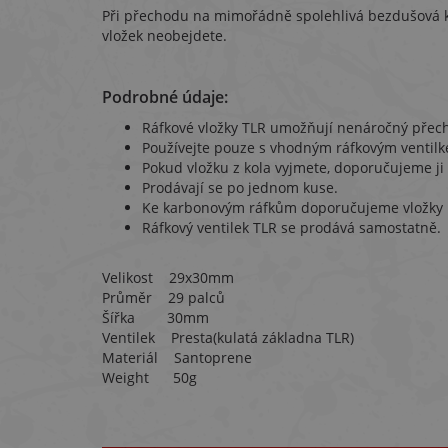
Při přechodu na mimořádně spolehlivá bezdušová k
vložek neobejdete.
Podrobné údaje:
Ráfkové vložky TLR umožňují nenáročný přech
Používejte pouze s vhodným ráfkovým ventil
Pokud vložku z kola vyjmete, doporučujeme ji
Prodávají se po jednom kuse.
Ke karbonovým ráfkům doporučujeme vložky b
Ráfkový ventilek TLR se prodává samostatně.
Velikost 29x30mm
Průměr 29 palců
Šířka 30mm
Ventilek Presta(kulatá základna TLR)
Materiál Santoprene
Weight 50g