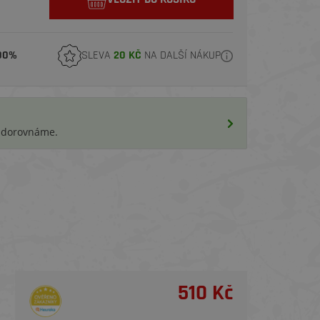
00%
SLEVA
20 KČ
NA DALŠÍ NÁKUP
i dorovnáme.
510 Kč