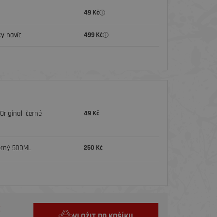
49 Kč
y navíc
499 Kč
riginal, černé
49 Kč
erný 500ML
250 Kč
č
VLOŽIT DO KOŠÍKU