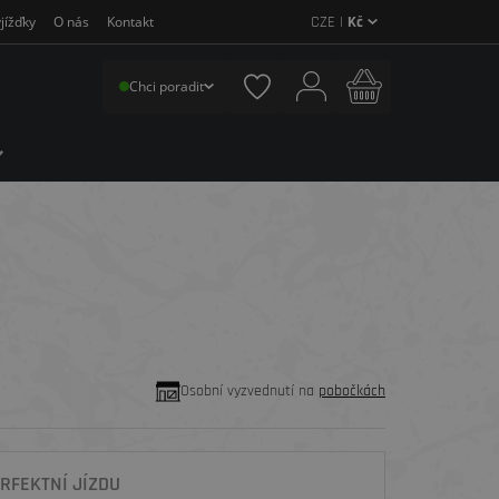
CZE |
Kč
jížďky
O nás
Kontakt
Chci poradit
Osobní vyzvednutí na
pobočkách
RFEKTNÍ JÍZDU