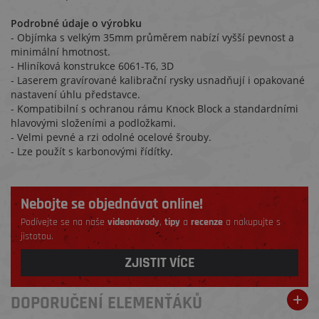
Podrobné údaje o výrobku
- Objímka s velkým 35mm průměrem nabízí vyšší pevnost a
minimální hmotnost.
- Hliníková konstrukce 6061-T6, 3D
- Laserem gravírované kalibrační rysky usnadňují i opakované
nastavení úhlu představce.
- Kompatibilní s ochranou rámu Knock Block a standardními
hlavovými složeními a podložkami.
- Velmi pevné a rzi odolné ocelové šrouby.
- Lze použít s karbonovými řídítky.
Nebojte se objednávat online!
Podívejte se na naše
videonávody
,
tipy
a
recenze
a nakupujte s
jistotou.
ZJISTIT VÍCE
DOPORUČENÍ ELEMENŤÁKŮ