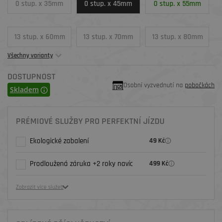
0 stup. x 35mm
0 stup. x 45mm
0 stup. x 55mm
13 stup. x 60mm
13 stup. x 70mm
13 stup. x 80mm
Všechny varianty
DOSTUPNOST
Osobní vyzvednutí na
pobočkách
Skladem
PRÉMIOVÉ SLUŽBY PRO PERFEKTNÍ JÍZDU
Ekologické zabalení
49 Kč
Prodloužená záruka +2 roky navíc
499 Kč
Zobrazit více služeb