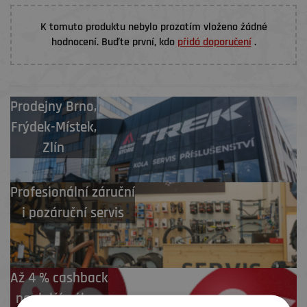
K tomuto produktu nebylo prozatím vloženo žádné
hodnocení. Buďte první, kdo
přidá doporučení
.
Prodejny
Brno
,
Frýdek-Místek
,
Zlín
Profesionální záruční
i pozáruční servis
Až 4 % cashback
na další nákup