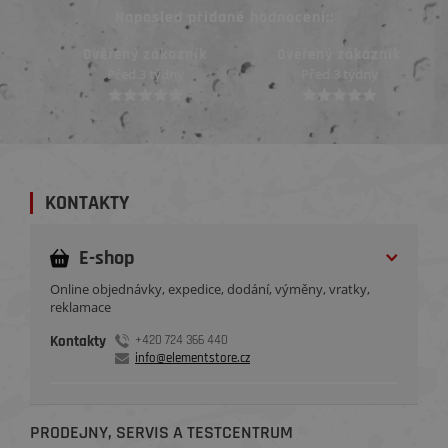
Naposled přidané hodnocení::
Ověřený zákazník
Ověřený zákazník
Před 3 týdny
Před 3 týdny
KONTAKTY
E-shop
Online objednávky, expedice, dodání, výměny, vratky,
reklamace
Kontakty
+420 724 366 440
info@elementstore.cz
PRODEJNY, SERVIS A TESTCENTRUM