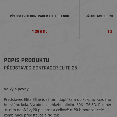
PŘEDSTAVEC BONTRAGER ELITE BLENDR
PŘEDSTAVEC BONTRA
1 299 Kč
1 29
POPIS PRODUKTU
PŘEDSTAVEC BONTRAGER ELITE 35
Velký a pevný
Představec Elite 35 je ideálním doplňkem do kokpitu každého
horského kola. Vyroben z lehkého hliníku 6061-T6 3D. Rozměr
35 mm nabízí vyšší pevnost a celkově nižší hmotnost celé
kombinace představce a řídítek.