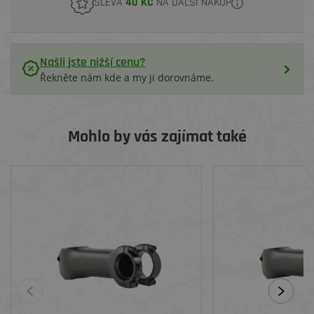
SLEVA
40 KČ
NA DALŠÍ NÁKUP
Našli jste nižší cenu?
Řekněte nám kde a my ji dorovnáme.
Mohlo by vás zajímat také