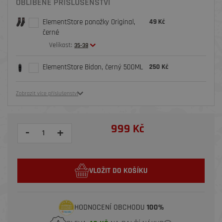
OBLÍBENÉ PŘÍSLUŠENSTVÍ
ElementStore ponožky Original,
49 Kč
černé
Velikost:
35-38
ElementStore Bidon, černý 500ML
250 Kč
Zobrazit více příslušenství
999 Kč
-
+
VLOŽIT DO KOŠÍKU
HODNOCENÍ OBCHODU
100%