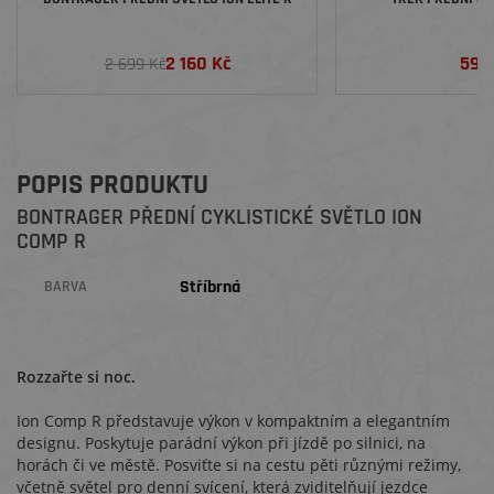
2 160 Kč
599
2 699 Kč
POPIS PRODUKTU
BONTRAGER PŘEDNÍ CYKLISTICKÉ SVĚTLO ION
COMP R
Stříbrná
BARVA
Rozzařte si noc.
Ion Comp R představuje výkon v kompaktním a elegantním
designu. Poskytuje parádní výkon při jízdě po silnici, na
horách či ve městě. Posviťte si na cestu pěti různými režimy,
včetně světel pro denní svícení, která zviditelňují jezdce