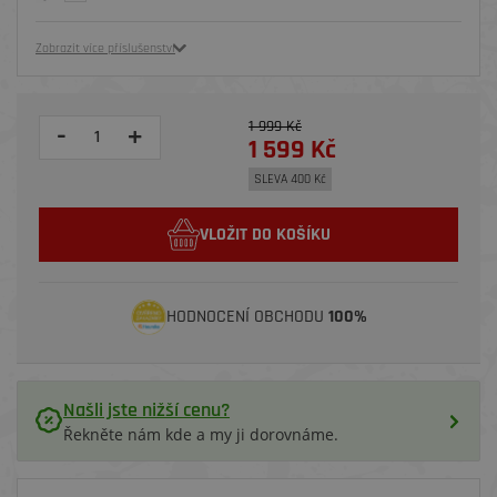
Zobrazit více příslušenství
1 999 Kč
-
+
1 599 Kč
SLEVA 400 Kč
VLOŽIT DO KOŠÍKU
HODNOCENÍ OBCHODU
100%
Našli jste nižší cenu?
Řekněte nám kde a my ji dorovnáme.