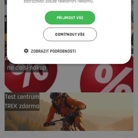
zobrazovali pouze relevantní reklamu.
PŘIJMOUT VŠE
Profesionální záruční
i pozáruční servis
ODMÍTNOUT VŠE
ZOBRAZIT PODROBNOSTI
Až 4 % cashback
na další nákup
Test centrum
TREK zdarma