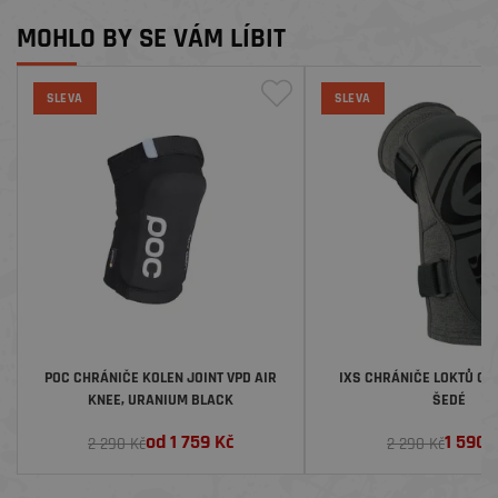
MOHLO BY SE VÁM LÍBIT
SLEVA
SLEVA
POC CHRÁNIČE KOLEN JOINT VPD AIR
IXS CHRÁNIČE LOKTŮ CA
KNEE, URANIUM BLACK
ŠEDÉ
od
1 759
Kč
1 590
2 290 Kč
2 290 Kč