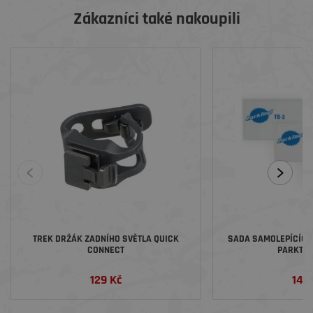
Zákazníci také nakoupili
TREK DRŽÁK ZADNÍHO SVĚTLA QUICK
SADA SAMOLEPÍCÍCH 
CONNECT
PARKTOO
129 Kč
149