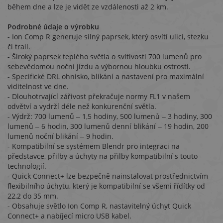
během dne a lze je vidět ze vzdálenosti až 2 km.
Podrobné údaje o výrobku
- Ion Comp R generuje silný paprsek, který osvítí ulici, stezku
či trail.
- Široký paprsek teplého světla o svítivosti 700 lumenů pro
sebevědomou noční jízdu a výbornou hloubku ostrosti.
- Specifické DRL ohnisko, blikání a nastavení pro maximální
viditelnost ve dne.
- Dlouhotrvající zářivost překračuje normy FL1 v našem
odvětví a vydrží déle než konkurenční světla.
- Výdrž: 700 lumenů ‒ 1,5 hodiny, 500 lumenů ‒ 3 hodiny, 300
lumenů ‒ 6 hodin, 300 lumenů denní blikání ‒ 19 hodin, 200
lumenů noční blikání ‒ 9 hodin.
- Kompatibilní se systémem Blendr pro integraci na
představce, přilby a úchyty na přilby kompatibilní s touto
technologií.
- Quick Connect+ lze bezpečně nainstalovat prostřednictvím
flexibilního úchytu, který je kompatibilní se všemi řídítky od
22,2 do 35 mm.
- Obsahuje světlo Ion Comp R, nastavitelný úchyt Quick
Connect+ a nabíjecí micro USB kabel.