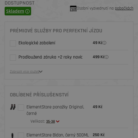
DOSTUPNOST
Osobní vyzvednutí na
pobočkách
Skladem
PRÉMIOVÉ SLUŽBY PRO PERFEKTNÍ JÍZDU
Ekologické zabalení
49 Kč
Prodloužená záruka +2 roky navíc
499 Kč
Zobrazit více služeb
OBLÍBENÉ PŘÍSLUŠENSTVÍ
ElementStore ponožky Original,
49 Kč
černé
Velikost:
35-38
ElementStore Bidon, černý 500ML
250 Kč