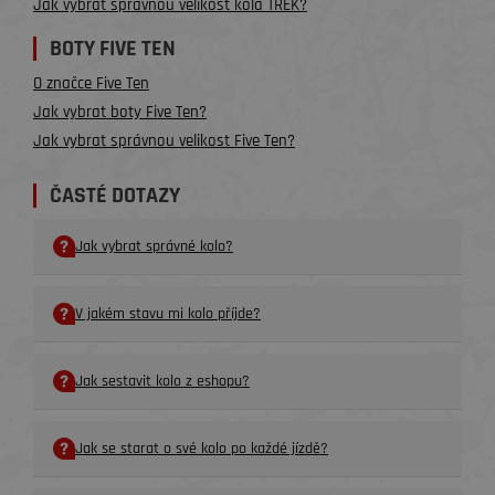
Jak vybrat správnou velikost kola TREK?
BOTY FIVE TEN
O značce Five Ten
Jak vybrat boty Five Ten?
Jak vybrat správnou velikost Five Ten?
ČASTÉ DOTAZY
Jak vybrat správné kolo?
V jakém stavu mi kolo příjde?
Jak sestavit kolo z eshopu?
Jak se starat o své kolo po každé jízdě?