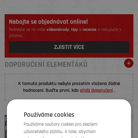
Nebojte se objednávat online!
Podívejte se na naše
videonávody
,
tipy
a
recenze
a nakupujte s
jistotou.
ZJISTIT VÍCE
DOPORUČENÍ ELEMENŤÁKŮ
K tomuto produktu nebylo prozatím vloženo žádné
hodnocení. Buďte první, kdo
přidá doporučení
.
Používáme cookies
Prodejny
Brno
,
Používáme soubory cookies pro zlepšení
Frýdek-Místek
,
uživatelského zážitku. A také, abychom
Zlín