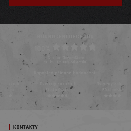
HODNOCENÍ OBCHODU
100%
Obchod
ElementStore
hodnotilo
zákazníků
1669
Naposled přidané hodnocení::
Ověřený zákazník
Ověřený zákazník
Před měsícem
Před měsícem
KONTAKTY