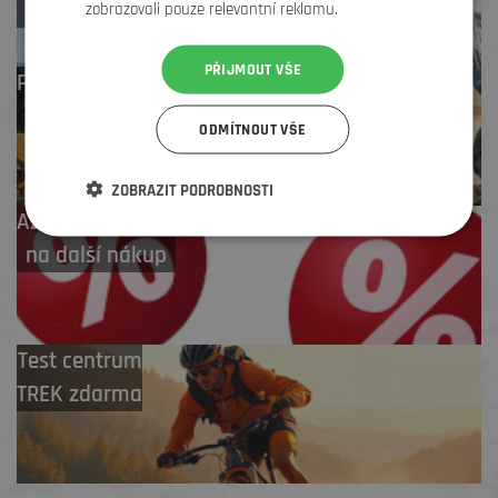
Zlín
zobrazovali pouze relevantní reklamu.
PŘIJMOUT VŠE
Profesionální záruční
i pozáruční servis
ODMÍTNOUT VŠE
ZOBRAZIT PODROBNOSTI
Až 4 % cashback
na další nákup
Test centrum
TREK zdarma