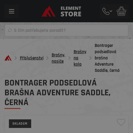
Toggle
navigation
Bontrager
Brašny
podsedlová
Brašny,
Příslušenství
na
brašna
nosiče
kolo
Adventure
Saddle, černá
BONTRAGER PODSEDLOVÁ
BRAŠNA ADVENTURE SADDLE,
ČERNÁ
SKLADEM