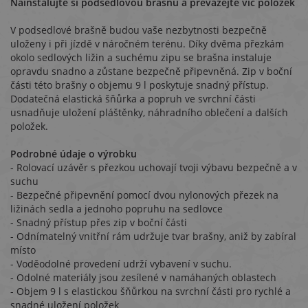
Nainstalujte si podsedlovou brašnu a převážejte víc položek
V podsedlové brašně budou vaše nezbytnosti bezpečně
uloženy i při jízdě v náročném terénu. Díky dvěma přezkám
okolo sedlových ližin a suchému zipu se brašna instaluje
opravdu snadno a zůstane bezpečně připevněná. Zip v boční
části této brašny o objemu 9 l poskytuje snadný přístup.
Dodatečná elastická šňůrka a popruh ve svrchní části
usnadňuje uložení pláštěnky, náhradního oblečení a dalších
položek.
Podrobné údaje o výrobku
- Rolovací uzávěr s přezkou uchovají tvoji výbavu bezpečně a v
suchu
- Bezpečné připevnění pomocí dvou nylonových přezek na
ližinách sedla a jednoho popruhu na sedlovce
- Snadný přístup přes zip v boční části
- Odnímatelný vnitřní rám udržuje tvar brašny, aniž by zabíral
místo
- Voděodolné provedení udrží vybavení v suchu.
- Odolné materiály jsou zesílené v namáhaných oblastech
- Objem 9 l s elastickou šňůrkou na svrchní části pro rychlé a
snadné uložení položek