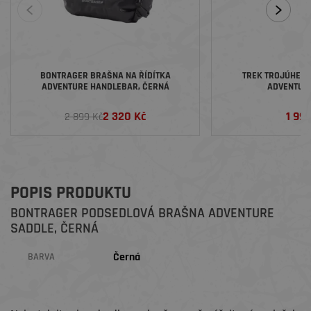
BONTRAGER BRAŠNA NA ŘÍDÍTKA
TREK TROJÚHEL
ADVENTURE HANDLEBAR, ČERNÁ
ADVENTURE
2 320 Kč
1 99
2 899 Kč
POPIS PRODUKTU
BONTRAGER PODSEDLOVÁ BRAŠNA ADVENTURE
SADDLE, ČERNÁ
Černá
BARVA