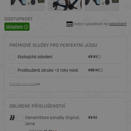
DOSTUPNOST
Osobní vyzvednutí na
pobočkách
Skladem
PRÉMIOVÉ SLUŽBY PRO PERFEKTNÍ JÍZDU
Ekologické zabalení
49 Kč
Prodloužená záruka +2 roky navíc
499 Kč
Zobrazit více služeb
OBLÍBENÉ PŘÍSLUŠENSTVÍ
ElementStore ponožky Original,
49 Kč
černé