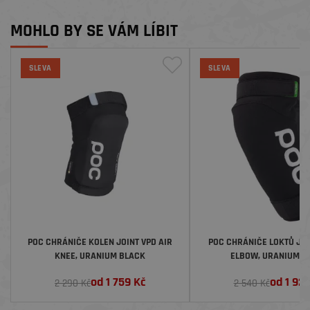
MOHLO BY SE VÁM LÍBIT
SLEVA
SLEVA
POC CHRÁNIČE KOLEN JOINT VPD AIR
POC CHRÁNIČE LOKTŮ JOI
KNEE, URANIUM BLACK
ELBOW, URANIUM B
od
1 759
Kč
od
1 92
2 290 Kč
2 540 Kč