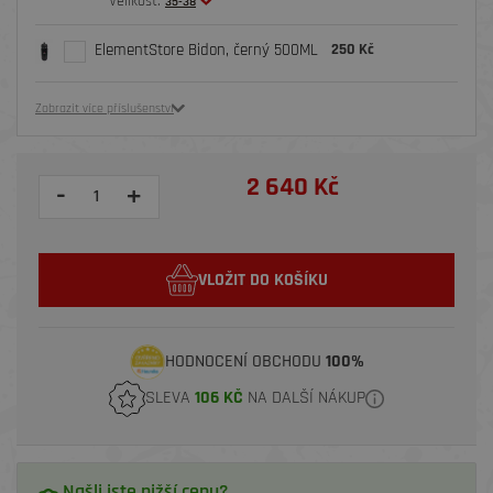
Velikost:
35-38
ElementStore Bidon, černý 500ML
250 Kč
Zobrazit více příslušenství
2 640 Kč
-
+
VLOŽIT DO KOŠÍKU
HODNOCENÍ OBCHODU
100%
SLEVA
106 KČ
NA DALŠÍ NÁKUP
Našli jste nižší cenu?