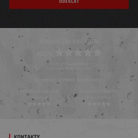
HODNOCENÍ OBCHODU
100%
Obchod
ElementStore
hodnotilo
zákazníků
1669
Naposled přidané hodnocení::
Ověřený zákazník
Ověřený zákazník
Před 3 týdny
Před 3 týdny
KONTAKTY