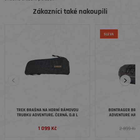
Zákazníci také nakoupili
SLEVA
TREK BRAŠNA NA HORNÍ RÁMOVOU
BONTRAGER BRAŠ
TRUBKU ADVENTURE, ČERNÁ, 0,8 L
ADVENTURE HAN
1 099 Kč
2
2 899 Kč