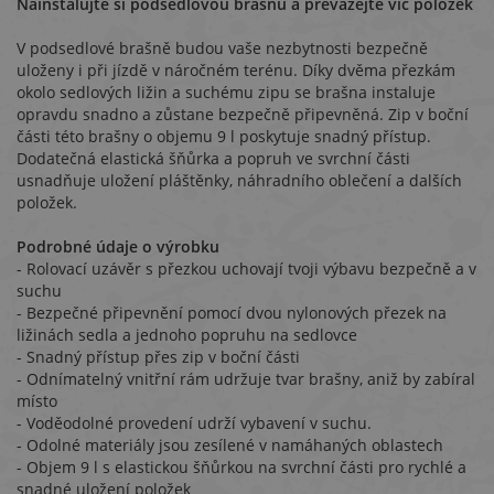
Nainstalujte si podsedlovou brašnu a převážejte víc položek
V podsedlové brašně budou vaše nezbytnosti bezpečně
uloženy i při jízdě v náročném terénu. Díky dvěma přezkám
okolo sedlových ližin a suchému zipu se brašna instaluje
opravdu snadno a zůstane bezpečně připevněná. Zip v boční
části této brašny o objemu 9 l poskytuje snadný přístup.
Dodatečná elastická šňůrka a popruh ve svrchní části
usnadňuje uložení pláštěnky, náhradního oblečení a dalších
položek.
Podrobné údaje o výrobku
- Rolovací uzávěr s přezkou uchovají tvoji výbavu bezpečně a v
suchu
- Bezpečné připevnění pomocí dvou nylonových přezek na
ližinách sedla a jednoho popruhu na sedlovce
- Snadný přístup přes zip v boční části
- Odnímatelný vnitřní rám udržuje tvar brašny, aniž by zabíral
místo
- Voděodolné provedení udrží vybavení v suchu.
- Odolné materiály jsou zesílené v namáhaných oblastech
- Objem 9 l s elastickou šňůrkou na svrchní části pro rychlé a
snadné uložení položek