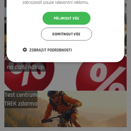
Zlín
zobrazovali pouze relevantní reklamu.
PŘIJMOUT VŠE
Profesionální záruční
i pozáruční servis
ODMÍTNOUT VŠE
ZOBRAZIT PODROBNOSTI
Až 4 % cashback
na další nákup
Test centrum
TREK zdarma