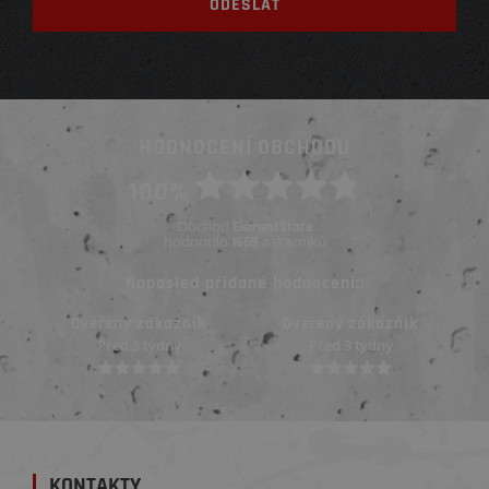
HODNOCENÍ OBCHODU
100%
Obchod
ElementStore
hodnotilo
zákazníků
1669
Naposled přidané hodnocení::
Ověřený zákazník
Ověřený zákazník
Před 3 týdny
Před 3 týdny
KONTAKTY