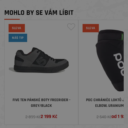
MOHLO BY SE VÁM LÍBIT
SLEVA
SLEVA
NÁŠ TIP
FIVE TEN PÁNSKÉ BOTY FREERIDER -
POC CHRÁNIČE LOKTŮ JOI
GREY/BLACK
ELBOW, URANIUM B
2 199
Kč
od
1 92
2 899 Kč
2 540 Kč