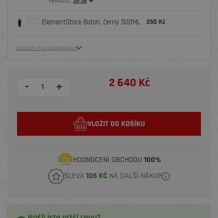
Velikost:
35-38
ElementStore Bidon, černý 500ML
250 Kč
Zobrazit více příslušenství
2 640 Kč
-
+
VLOŽIT DO KOŠÍKU
HODNOCENÍ OBCHODU
100%
SLEVA
106 KČ
NA DALŠÍ NÁKUP
Našli jste nižší cenu?