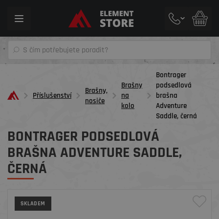
Toggle
navigation
Bontrager
Brašny
podsedlová
Brašny,
Příslušenství
na
brašna
nosiče
kolo
Adventure
Saddle, černá
BONTRAGER PODSEDLOVÁ
BRAŠNA ADVENTURE SADDLE,
ČERNÁ
SKLADEM