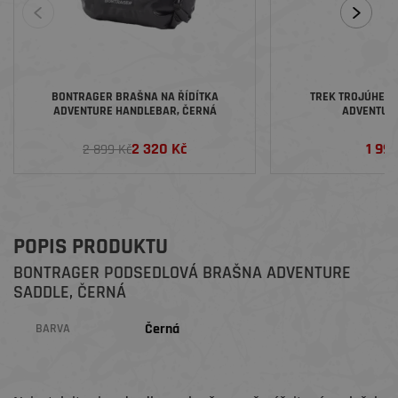
BONTRAGER BRAŠNA NA ŘÍDÍTKA
TREK TROJÚHEL
ADVENTURE HANDLEBAR, ČERNÁ
ADVENTURE
2 320 Kč
1 99
2 899 Kč
POPIS PRODUKTU
BONTRAGER PODSEDLOVÁ BRAŠNA ADVENTURE
SADDLE, ČERNÁ
Černá
BARVA