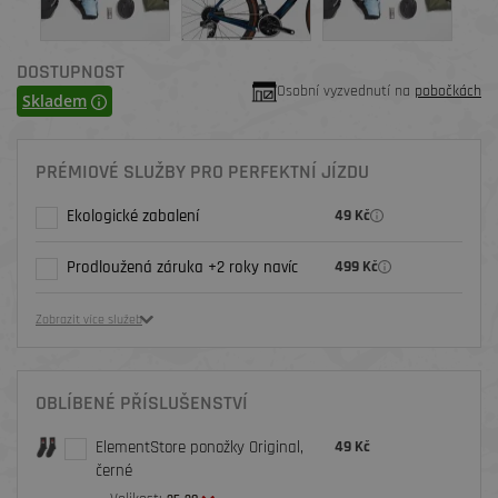
DOSTUPNOST
Osobní vyzvednutí na
pobočkách
Skladem
PRÉMIOVÉ SLUŽBY PRO PERFEKTNÍ JÍZDU
Ekologické zabalení
49 Kč
Prodloužená záruka +2 roky navíc
499 Kč
Zobrazit více služeb
OBLÍBENÉ PŘÍSLUŠENSTVÍ
ElementStore ponožky Original,
49 Kč
černé