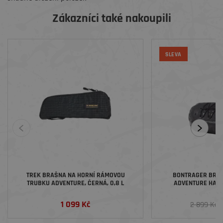
Zákazníci také nakoupili
SLEVA
TREK BRAŠNA NA HORNÍ RÁMOVOU
BONTRAGER BRAŠ
TRUBKU ADVENTURE, ČERNÁ, 0,8 L
ADVENTURE HAN
1 099 Kč
2
2 899 Kč