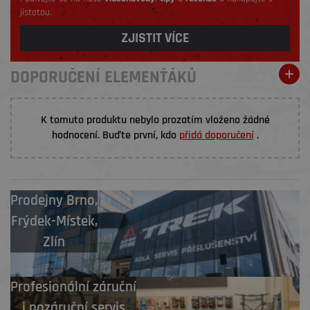
jistotou.
ZJISTIT VÍCE
DOPORUČENÍ ELEMENŤÁKŮ
K tomuto produktu nebylo prozatím vloženo žádné
hodnocení. Buďte první, kdo
přidá doporučení
.
Prodejny
Brno
,
Frýdek-Místek
,
Zlín
Profesionální záruční
i pozáruční servis