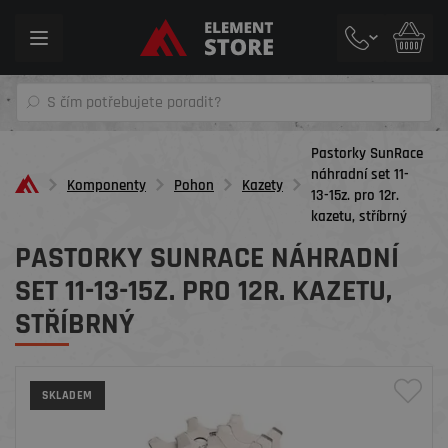
Toggle
navigation
Pastorky SunRace
náhradní set 11-
Komponenty
Pohon
Kazety
13-15z. pro 12r.
kazetu, stříbrný
PASTORKY SUNRACE NÁHRADNÍ
SET 11-13-15Z. PRO 12R. KAZETU,
STŘÍBRNÝ
SKLADEM