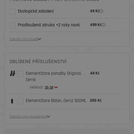
Ekologické zabalení
49 Kč
Prodloužená záruka +2 roky navíc
499 Kč
Zobrazit více služeb
OBLÍBENÉ PŘÍSLUŠENSTVÍ
ElementStore ponožky Original,
49 Kč
černé
Velikost:
35-38
ElementStore Bidon, černý 500ML
250 Kč
Zobrazit více příslušenství