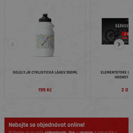
SOLELY.JR CYKLISTICKÁ LÁHEV 350ML
ELEMENTSTORE DÁ
HODNOTĚ 2
199 Kč
2 00
Nebojte se objednávat online!
Podívejte se na naše
videonávody
,
tipy
a
recenze
a nakupujte s