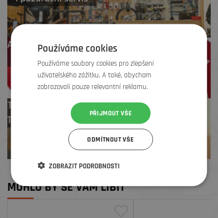
Až 4 % cashback
Používáme cookies
na další nákup
Používáme soubory cookies pro zlepšení
uživatelského zážitku. A také, abychom
zobrazovali pouze relevantní reklamu.
Test centrum
PŘIJMOUT VŠE
TREK zdarma
ODMÍTNOUT VŠE
ZOBRAZIT PODROBNOSTI
MOHLO BY SE VÁM LÍBIT