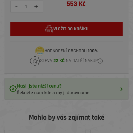
553 Kč
-
+
VLOŽIT DO KOŠÍKU
HODNOCENÍ OBCHODU
100%
SLEVA
22 KČ
NA DALŠÍ NÁKUP
Našli jste nižší cenu?
Řekněte nám kde a my ji dorovnáme.
Mohlo by vás zajímat také