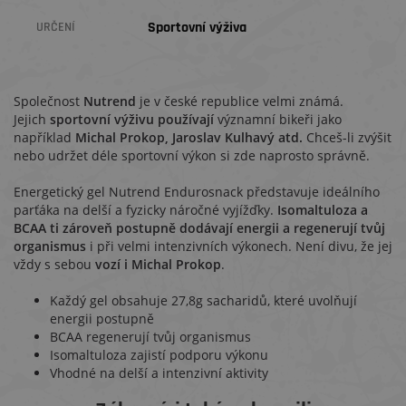
Sportovní výživa
URČENÍ
Společnost
Nutrend
je v české republice velmi známá.
Jejich
sportovní výživu
používají
významní bikeři jako
například
Michal Prokop, Jaroslav Kulhavý atd.
Chceš-li zvýšit
nebo udržet déle sportovní výkon si zde naprosto správně.
Energetický gel Nutrend Endurosnack představuje ideálního
parťáka na delší a fyzicky náročné vyjížďky.
Isomaltuloza a
BCAA ti zároveň postupně dodávají energii a regenerují tvůj
organismus
i při velmi intenzivních výkonech. Není divu, že jej
vždy s sebou
vozí i Michal Prokop
.
Každý gel obsahuje 27,8g sacharidů, které uvolňují
energii postupně
BCAA regenerují tvůj organismus
Isomaltuloza zajistí podporu výkonu
Vhodné na delší a intenzivní aktivity