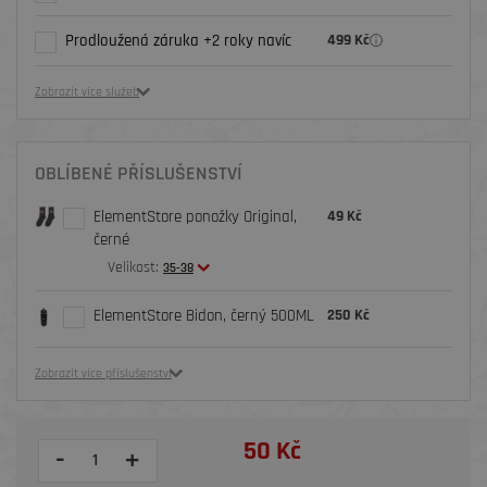
Prodloužená záruka +2 roky navíc
499 Kč
Zobrazit více služeb
OBLÍBENÉ PŘÍSLUŠENSTVÍ
ElementStore ponožky Original,
49 Kč
černé
Velikost:
35-38
ElementStore Bidon, černý 500ML
250 Kč
Zobrazit více příslušenství
50 Kč
-
+