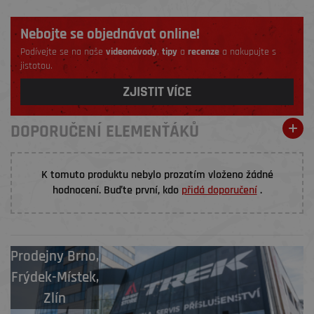
Nebojte se objednávat online!
Podívejte se na naše
videonávody
,
tipy
a
recenze
a nakupujte s
jistotou.
ZJISTIT VÍCE
DOPORUČENÍ ELEMENŤÁKŮ
K tomuto produktu nebylo prozatím vloženo žádné
hodnocení. Buďte první, kdo
přidá doporučení
.
Prodejny
Brno
,
Frýdek-Místek
,
Zlín