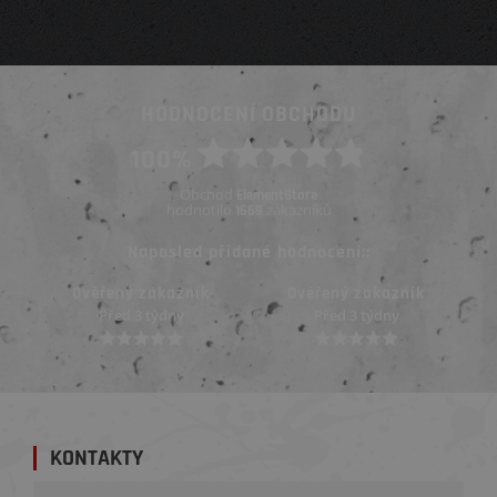
HODNOCENÍ OBCHODU
100%
Obchod
ElementStore
hodnotilo
zákazníků
1669
Naposled přidané hodnocení::
Ověřený zákazník
Ověřený zákazník
Před 3 týdny
Před 3 týdny
KONTAKTY