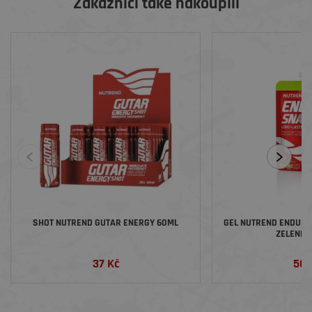
Zákazníci také nakoupili
SHOT NUTREND GUTAR ENERGY 60ML
GEL NUTREND ENDURO
ZELENÉ 
37 Kč
50 