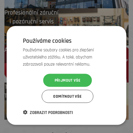
Profesionální záruční
i pozáruční servis
Používáme cookies
Až 4 % cashback
Používáme soubory cookies pro zlepšení
uživatelského zážitku. A také, abychom
na další nákup
zobrazovali pouze relevantní reklamu.
PŘIJMOUT VŠE
Test centrum
TREK zdarma
ODMÍTNOUT VŠE
ZOBRAZIT PODROBNOSTI