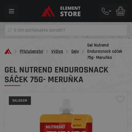
Toggle
navigation
Gel Nutrend
Příslušenství
Výživa
Gely
Endurosnack sáček
75g- Meruňka
GEL NUTREND ENDUROSNACK
SÁČEK 75G- MERUŇKA
SKLADEM