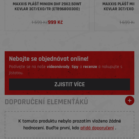
MAXXIS PLÁŠŤ MINION DHF 29X2.50WT
MAXXIS PLÁŠŤ MINI
KEVLAR 3CT/EXO/TR (ETB96800300)
KEVLAR 3CT/EXO+/T
999 Kč
1
1 599 Kč
1 699 Kč
Nebojte se objednávat online!
Podívejte se na naše
videonávody
,
tipy
a
recenze
a nakupujte s
jistotou.
ZJISTIT VÍCE
DOPORUČENÍ ELEMENŤÁKŮ
K tomuto produktu nebylo prozatím vloženo žádné
hodnocení. Buďte první, kdo
přidá doporučení
.