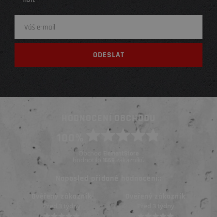
HODNOCENÍ OBCHODU
100%
Obchod
ElementStore
hodnotilo
zákazníků
1669
Naposled přidané hodnocení::
Ověřený zákazník
Ověřený zákazník
Před 3 týdny
Před 3 týdny