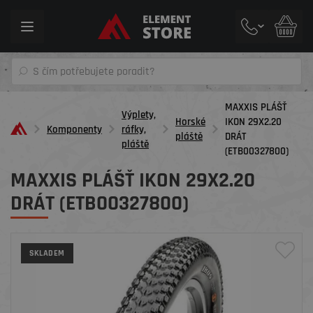
Toggle
navigation
MAXXIS PLÁŠŤ
Výplety,
Horské
IKON 29X2.20
Komponenty
ráfky,
pláště
DRÁT
pláště
(ETB00327800)
MAXXIS PLÁŠŤ IKON 29X2.20
DRÁT (ETB00327800)
SKLADEM