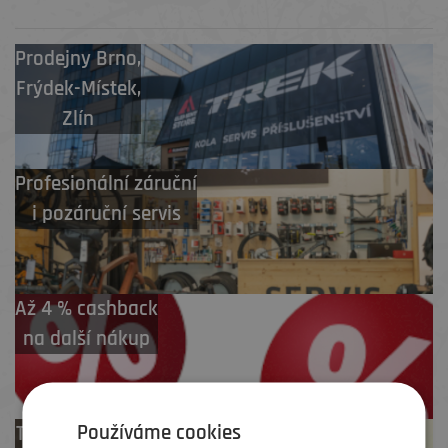
Prodejny
Brno
,
Frýdek-Místek
,
Zlín
Profesionální záruční
i pozáruční servis
Až 4 % cashback
na další nákup
Používáme cookies
Test centrum