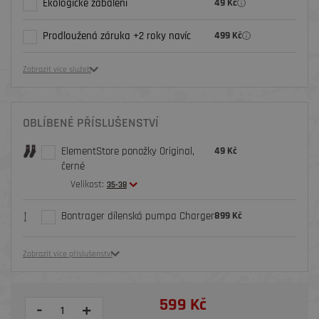
Ekologické zabalení
49 Kč
Prodloužená záruka +2 roky navíc
499 Kč
Zobrazit více služeb
OBLÍBENÉ PŘÍSLUŠENSTVÍ
ElementStore ponožky Original,
49 Kč
černé
Velikost:
35-38
Bontrager dílenská pumpa Charger
899 Kč
Zobrazit více příslušenství
599 Kč
-
+