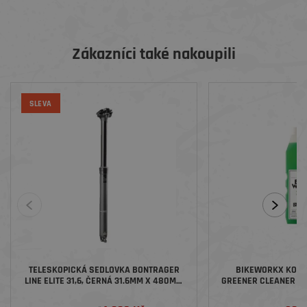
Zákazníci také nakoupili
SLEVA
TELESKOPICKÁ SEDLOVKA BONTRAGER
BIKEWORKX KOMPL
LINE ELITE 31,6, ČERNÁ 31.6MM X 480MM
GREENER CLEANER CY
X 170MM
1 LI