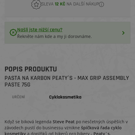
SLEVA
12 KČ
NA DALŠÍ NÁKUP
Našli jste nižší cenu?
Řekněte nám kde a my ji dorovnáme.
POPIS PRODUKTU
PASTA NA KARBON PEATY´S - MAX GRIP ASSEMBLY
PASTE 75G
Cyklokosmetika
URČENÍ
Když se biková legenda
Steve Peat
po nesčetných úspěších v
závodech pustí do businessu vznikne
š
pičková řada cyklo
kosmetiky
a doplňků od bikerů pro bikery -
Peaty´s.