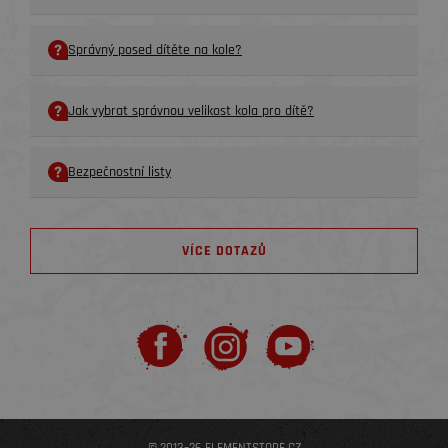
Správný posed dítěte na kole?
Jak vybrat správnou velikost kola pro dítě?
Bezpečnostní listy
VÍCE DOTAZŮ