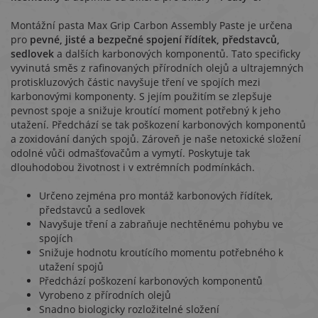
Montážní pasta Max Grip Carbon Assembly Paste je určena
pro
pevné, jisté a bezpečné spojení řídítek, představců,
sedlovek
a dalších karbonových komponentů. Tato specificky
vyvinutá směs z rafinovaných přírodních olejů a ultrajemných
protiskluzových částic navyšuje tření ve spojích mezi
karbonovými komponenty. S jejím použitím se zlepšuje
pevnost spoje a snižuje kroutící moment potřebný k jeho
utažení. Předchází se tak poškození karbonových komponentů
a zoxidování daných spojů. Zároveň je naše netoxické složení
odolné vůči odmašťovačům a vymytí. Poskytuje tak
dlouhodobou životnost i v extrémních podmínkách.
Určeno zejména pro montáž karbonových řídítek,
představců a sedlovek
Navyšuje tření a zabraňuje nechtěnému pohybu ve
spojích
Snižuje hodnotu kroutícího momentu potřebného k
utažení spojů
Předchází poškození karbonových komponentů
Vyrobeno z přírodních olejů
Snadno biologicky rozložitelné složení