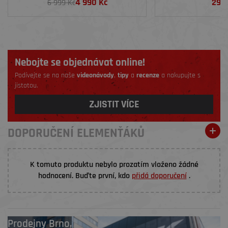
4 990 Kč
290
6 999 Kč
Nebojte se objednávat online!
Podívejte se na naše
videonávody
,
tipy
a
recenze
a nakupujte s
jistotou.
ZJISTIT VÍCE
DOPORUČENÍ ELEMENŤÁKŮ
K tomuto produktu nebylo prozatím vloženo žádné
hodnocení. Buďte první, kdo
přidá doporučení
.
Prodejny
Brno
,