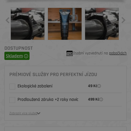
DOSTUPNOST
Osobní vyzvednutí na
pobočkách
Skladem
PRÉMIOVÉ SLUŽBY PRO PERFEKTNÍ JÍZDU
Ekologické zabalení
49 Kč
Prodloužená záruka +2 roky navíc
499 Kč
Zobrazit více služeb