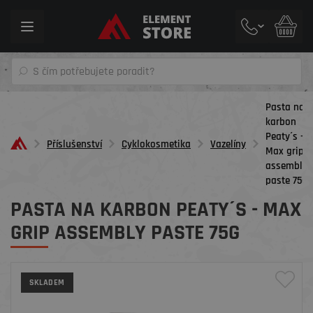
Toggle
navigation
Pasta na
karbon
Peaty´s -
Příslušenství
Cyklokosmetika
Vazelíny
Max grip
assembly
paste 75g
PASTA NA KARBON PEATY´S - MAX
GRIP ASSEMBLY PASTE 75G
SKLADEM