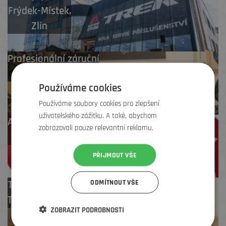
Frýdek-Místek
,
Zlín
Profesionální záruční
i pozáruční servis
Používáme cookies
Používáme soubory cookies pro zlepšení
uživatelského zážitku. A také, abychom
Až 4 % cashback
zobrazovali pouze relevantní reklamu.
na další nákup
PŘIJMOUT VŠE
ODMÍTNOUT VŠE
Test centrum
TREK zdarma
ZOBRAZIT PODROBNOSTI