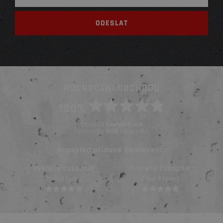
HODNOCENÍ OBCHODU
100%
Obchod
ElementStore
hodnotilo
zákazníků
1669
Naposled přidané hodnocení::
Ověřený zákazník
Ověřený zákazník
Před 3 týdny
Před 3 týdny