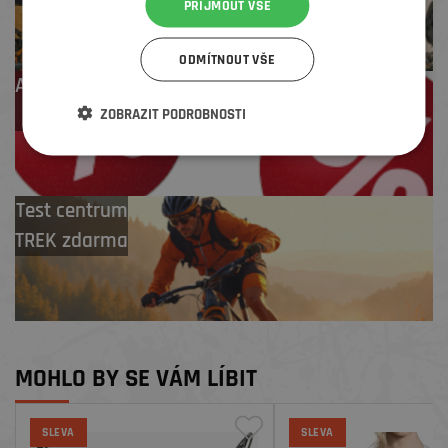
PŘIJMOUT VŠE
ODMÍTNOUT VŠE
Až 4 % cashback
na další nákup
ZOBRAZIT PODROBNOSTI
Test centrum
TREK zdarma
MOHLO BY SE VÁM LÍBIT
SLEVA
SLEVA