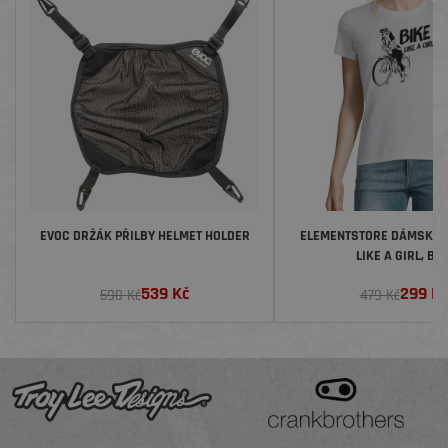
EVOC DRŽÁK PŘILBY HELMET HOLDER
ELEMENTSTORE DÁMSKÉ T
LIKE A GIRL, BÍL
539
Kč
299
Kč
590 Kč
479 Kč