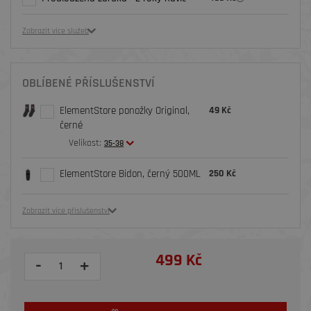
Zobrazit více služeb
OBLÍBENÉ PŘÍSLUŠENSTVÍ
ElementStore ponožky Original,
49 Kč
černé
Velikost:
35-38
ElementStore Bidon, černý 500ML
250 Kč
Zobrazit více příslušenství
499 Kč
-
+