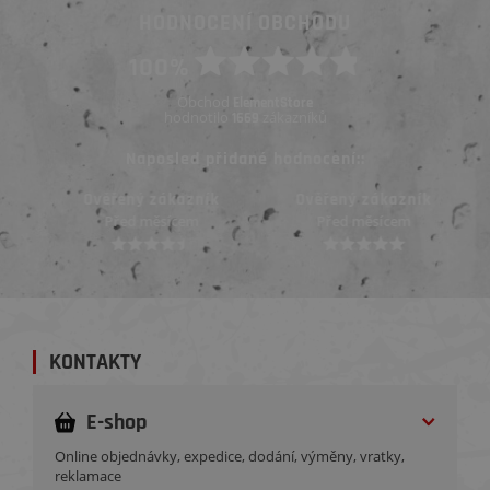
HODNOCENÍ OBCHODU
100%
Obchod
ElementStore
hodnotilo
zákazníků
1669
Naposled přidané hodnocení::
Ověřený zákazník
Ověřený zákazník
Před měsícem
Před měsícem
KONTAKTY
E-shop
Online objednávky, expedice, dodání, výměny, vratky,
reklamace