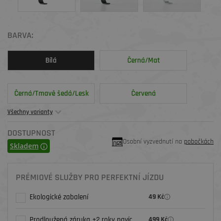
BARVA:
Bílá
Černá/Mat
Černá/Tmavě šedá/Lesk
Červená
Všechny varianty
DOSTUPNOST
Osobní vyzvednutí na
pobočkách
Skladem
PRÉMIOVÉ SLUŽBY PRO PERFEKTNÍ JÍZDU
Ekologické zabalení
49 Kč
Prodloužená záruka +2 roky navíc
499 Kč