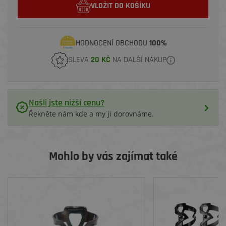
VLOŽIT DO KOŠÍKU
HODNOCENÍ OBCHODU
100%
SLEVA
20 KČ
NA DALŠÍ NÁKUP
Našli jste nižší cenu?
Řekněte nám kde a my ji dorovnáme.
Mohlo by vás zajímat také