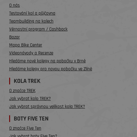
O nás
Testování kol a půjčovna
Teambuilding na kolech
Věrnostní program / Cashback
Bazar
Mapa Bike Center
Videonávody a Recenze
Hledáme nové kolegy na pobočku v Brně
Hledáme kolegy pro novou pobočku ve Zlíně
KOLA TREK
O značce TREK
Jak vybrat kolo TREK?
Jak vybrat správnou velikost kola TREK?
BOTY FIVE TEN
O značce Five Ten
Jak vybrat boty Five Ten?