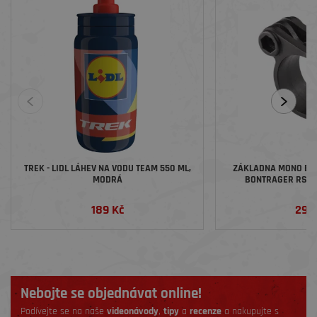
TREK - LIDL LÁHEV NA VODU TEAM 550 ML,
ZÁKLADNA MONO BL
MODRÁ
BONTRAGER RSL/
189 Kč
299
Nebojte se objednávat online!
Podívejte se na naše
videonávody
,
tipy
a
recenze
a nakupujte s