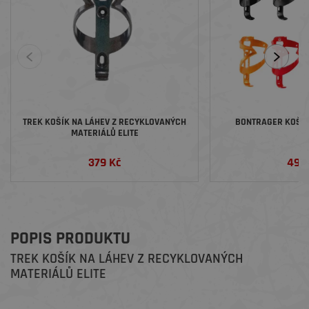
TREK KOŠÍK NA LÁHEV Z RECYKLOVANÝCH
BONTRAGER KOŠÍK 
MATERIÁLŮ ELITE
379 Kč
499
POPIS PRODUKTU
TREK KOŠÍK NA LÁHEV Z RECYKLOVANÝCH
MATERIÁLŮ ELITE