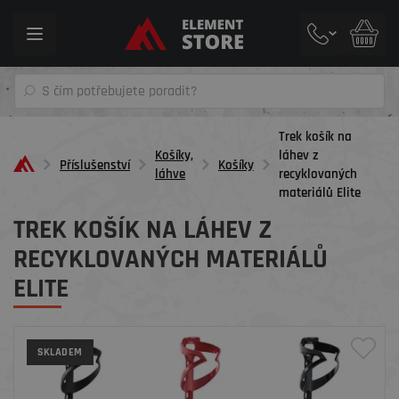
Toggle
navigation
Trek košík na
Košíky,
láhev z
Příslušenství
Košíky
láhve
recyklovaných
materiálů Elite
TREK KOŠÍK NA LÁHEV Z
RECYKLOVANÝCH MATERIÁLŮ
ELITE
SKLADEM