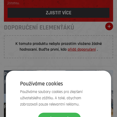
jistotou.
ZJISTIT VÍCE
DOPORUČENÍ ELEMENŤÁKŮ
K tomuto produktu nebylo prozatím vloženo žádné
hodnocení. Buďte první, kdo
přidá doporučení
.
Prodejny
Brno
,
Frýdek-Místek
,
Používáme cookies
Zlín
Používáme soubory cookies pro zlepšení
uživatelského zážitku. A také, abychom
zobrazovali pouze relevantní reklamu.
Profesionální záruční
i pozáruční servis