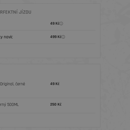
RFEKTNÍ JÍZDU
49 Kč
y navíc
499 Kč
riginal, černé
49 Kč
erný 500ML
250 Kč