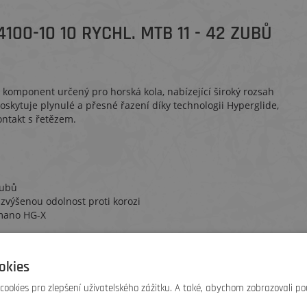
00-10 10 RYCHL. MTB 11 - 42 ZUBŮ
komponent určený pro horská kola, nabízející široký rozsah
skytuje plynulé a přesné řazení díky technologii Hyperglide,
ontakt s řetězem.
zubů
 zvýšenou odolnost proti korozi
imano HG-X
i také nakoupili
okies
ookies pro zlepšení uživatelského zážitku. A také, abychom zobrazovali po