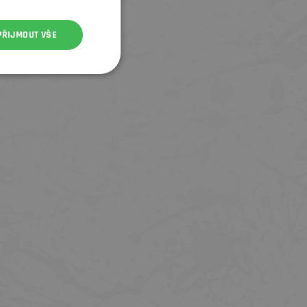
PŘIJMOUT VŠE
GEL NUTREND CARBOSNACK 50G -
GEL NUTREND CARBOSNACK 50G
ZELENÉ JABLKO
BORŮVKA
36 Kč
36 Kč