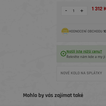
1 312 
-
+
HODNOCENÍ OBCHODU
1
Našli jste nižší cenu?
Řekněte nám kde a my j
NOVÉ KOLO NA SPLÁTKY
Mohlo by vás zajímat také