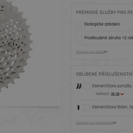
PRÉMIOVÉ SLUŽBY PRO PE
Ekologické zabalení
Prodloužená záruka +2 rok
Zobrazit více služeb
OBLÍBENÉ PŘÍSLUŠENSTVÍ
ElementStore ponožky O
Velikost:
35-38
ElementStore Bidon, č
Zobrazit více příslušenství