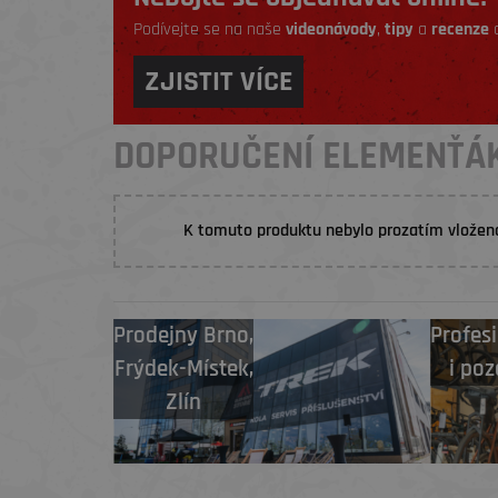
Podívejte se na naše
videonávody
,
tipy
a
recenze
a
ZJISTIT VÍCE
DOPORUČENÍ ELEMENŤÁ
K tomuto produktu nebylo prozatím vložen
Prodejny
Brno
,
Profesi
Frýdek-Místek
,
i poz
Zlín