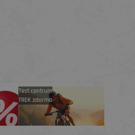
Test centrum
TREK zdarma