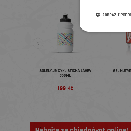
ZOBRAZIT PODR
SOLELY.JR CYKLISTICKÁ LÁHEV
GEL NUTR
350ML
199 Kč
Nebojte se objednávat online!