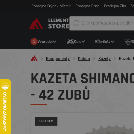
Prodejna Frýdek-Místek
Prodejna Brno
Prodejna Zlín
Se
Výprodej
Kola
Boty
O
Komponenty
Pohon
Kazety
Kazeta 
KAZETA SHIMANO 
- 42 ZUBŮ
SKLADEM