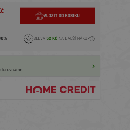
Kč
VLOŽIT DO KOŠÍKU
00%
SLEVA
52 KČ
NA DALŠÍ NÁKUP
i dorovnáme.