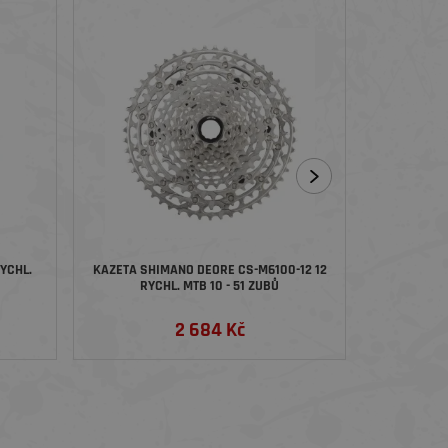
YCHL.
KAZETA SHIMANO DEORE CS-M6100-12 12
KAZETA SHI
RYCHL. MTB 10 - 51 ZUBŮ
2 684 Kč