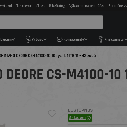
rvis kol
Testcentrum Trek
Bikefitting
Výkup kol na protiúčet
Společné vy
blečení
Výbava
Komponenty
Příslušenství
SHIMANO DEORE CS-M4100-10 10 rychl. MTB 11 - 42 zubů
DEORE CS-M4100-10 1
DOSTUPNOST
Skladem