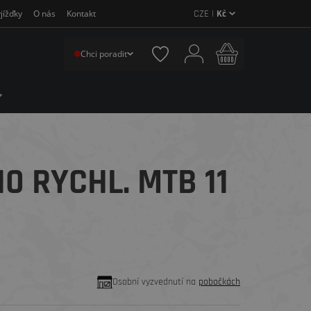
CZE |
Kč
jížďky
O nás
Kontakt
Chci poradit
0 RYCHL. MTB 11
Osobní vyzvednutí na
pobočkách