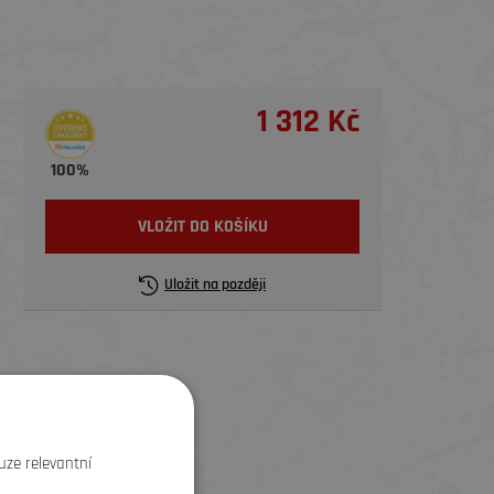
1 312 Kč
100%
VLOŽIT DO KOŠÍKU
Uložit na později
uze relevantní