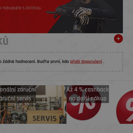
 nakupujte s jistotou.
KŮ
o žádné hodnocení. Buďte první, kdo
přidá doporučení
.
onální záruční
Až 4 % cashback
áruční servis
na další nákup