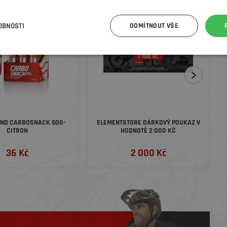
OBNOSTI
ODMÍTNOUT VŠE
END CARBOSNACK 50G-
ELEMENTSTORE DÁRKOVÝ POUKAZ V
CITRON
HODNOTĚ 2 000 KČ
36 Kč
2 000 Kč