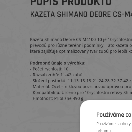
POPIS PRODUKTU
KAZETA SHIMANO DEORE CS-M41
Kazeta Shimano Deore CS-M4100-10 je 10rychlostní 
převodů pro různé terénní podmínky. Tato kazeta po
která zajišťuje optimalizovaný tvar zubů pro lepší k
Podrobné údaje o výrobku:
- Počet rychlostí: 10
- Rozsah zubů: 11-42 zubů
- Složení pastorků: 11-13-15-18-21-24-28-32-37-42 
- Materiál: Ocel s niklovou povrchovou úpravou pro
- Kompatibilita: Určeno pro 10rychlostní řetězy Sh
- Hmotnost: Přibližně 490 g
Zákazníc
Používáme co
Používáme soubory c
reklamu.