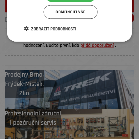
ZJISTIT VÍCE
ODMÍTNOUT VŠE
DOPORUČENÍ ELEMENŤÁKŮ
ZOBRAZIT PODROBNOSTI
K tomuto produktu nebylo prozatím vloženo žádné
hodnocení. Buďte první, kdo
přidá doporučení
.
Prodejny
Brno
,
Frýdek-Místek
,
Zlín
Profesionální záruční
i pozáruční servis