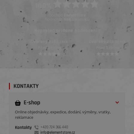
100%
Obchod
ElementStore
hodnotilo
zákazníků
1669
Naposled přidané hodnocení::
Ověřený zákazník
Ověřený zákazník
Před 3 týdny
Před 3 týdny
KONTAKTY
E-shop
Online objednávky, expedice, dodání, výměny, vratky,
reklamace
Kontakty
+420 724 366 440
info@elementstore.cz