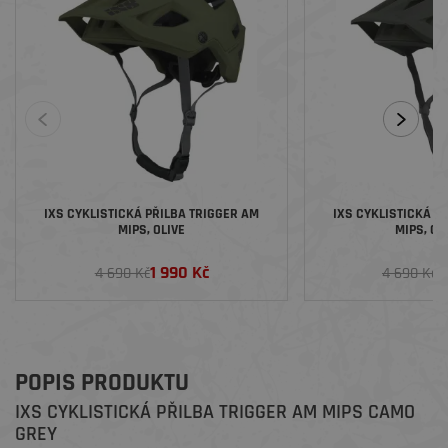
IXS CYKLISTICKÁ PŘILBA TRIGGER AM
IXS CYKLISTICKÁ PŘI
MIPS, OLIVE
MIPS, GR
1 990 Kč
2
4 690 Kč
4 690 Kč
POPIS PRODUKTU
IXS CYKLISTICKÁ PŘILBA TRIGGER AM MIPS CAMO
GREY