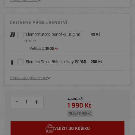
OBLÍBENÉ PŘÍSLUŠENSTVÍ
ElementStore ponožky Original,
49 Kč
černé
Velikost:
35-38
ElementStore Bidon, černý 500ML
250 Kč
Zobrazit více příslušenství
4 690 Kč
-
+
1 990 Kč
SLEVA 2 700 Kč
VLOŽIT DO KOŠÍKU