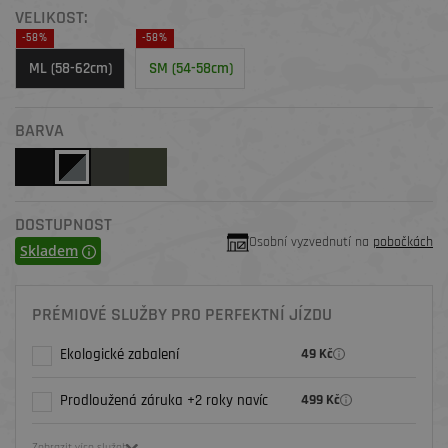
VELIKOST:
-58%
-58%
ML (58-62cm)
SM (54-58cm)
BARVA
DOSTUPNOST
Osobní vyzvednutí na
pobočkách
Skladem
PRÉMIOVÉ SLUŽBY PRO PERFEKTNÍ JÍZDU
Ekologické zabalení
49 Kč
Prodloužená záruka +2 roky navíc
499 Kč
Zobrazit více služeb