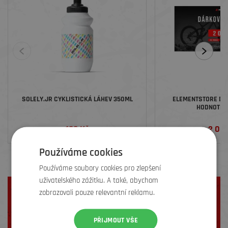
SOLELY.JR CYKLISTICKÁ LÁHEV 350ML
ELEMENTSTORE DÁ
HODNOTĚ 2
199 Kč
2 00
Používáme cookies
Používáme soubory cookies pro zlepšení
uživatelského zážitku. A také, abychom
Nebojte se objednávat online!
zobrazovali pouze relevantní reklamu.
Podívejte se na naše
videonávody
,
tipy
a
recenze
a nakupujte s
jistotou.
PŘIJMOUT VŠE