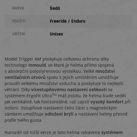
Šedá
BARVA
Freeride / Enduro
POUŽITÍ
Unisex
URČENÍ
Model Trigger AM poskytuje celkovou ochranu díky
technologii
Inmould
, ve které je helma přímo spojená
s absorpční polystyrenovou výstelkou. Velké
množství
ventilačních otvorů
spolu s jejich umístěním umožňuje
proudit velkému množství vzduchu a poskytuje to nejlepší
větrání. Díky
vícestupňovému nastavení velikosti
se
Tm
systémem ErgoFit Ultra
máš jistotu, že helma bude sedět
jak vertikálně, tak horizontálně, což zajistí
vysoký komfort
při
nošení. 3stupňové nastavení čelní části s magnetickým
zámkem umožňuje
odložení brýlí
a nastavení helmy přesně
podle tvého gusta.
Narozdíl od nižší verze je tato helma vybavena
systémem