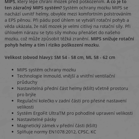
MIPS
, který lépe chrání mozek před poškozením.
A co je to
ten zázračný MIPS systém?
Systém ochrany mozku MIPS se
nachází uvnitř helmy, obvykle mezi komfortním polstrováním
a EPS pěnou. Při pádu pod úhlem se vytváří rotační pohyb a
věda ukázala, že náš mozek je velmi citlivý na rotační síly. Při
úhlovém nárazu se tyto síly mohou přenášet do našeho
mozku, což může způsobit těžká zranění.
MIPS snižuje rotační
pohyb helmy a tím i riziko poškození mozku
.
Velikost (obvod hlavy): SM 54 - 58 cm, ML 58 - 62 cm
MIPS systém ochrany mozku
Technologie Inmould, vnější a vnitřní ventilační
průduchy
Nastavitelná přední část helmy (kšilt) včetně prostoru
pro brýle
Regulační kolečko v zadní části pro přesné nastavení
velikosti
Systém ErgoFit UltraTM pro pohodlné upravení velikosti
Nastavitelné pásky
Magnetický zámek v přední části (kšilt)
Splňuje normy EN1078:2012, CPSC, KC