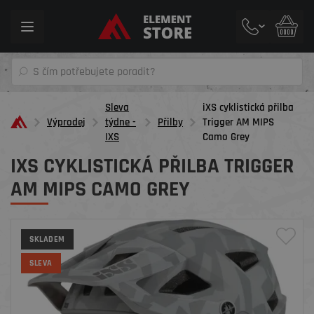
Toggle
navigation
Sleva
iXS cyklistická přilba
Výprodej
týdne -
Přilby
Trigger AM MIPS
IXS
Camo Grey
IXS CYKLISTICKÁ PŘILBA TRIGGER
AM MIPS CAMO GREY
SKLADEM
SLEVA