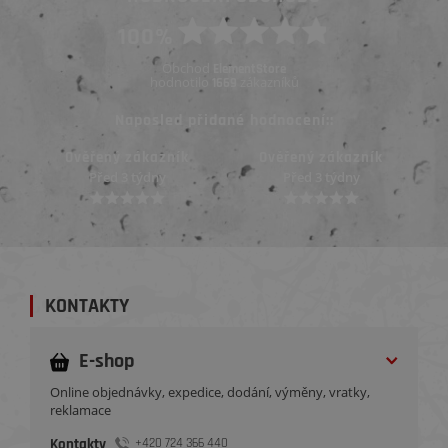
100%
Obchod
ElementStore
hodnotilo
zákazníků
1669
Naposled přidané hodnocení::
Ověřený zákazník
Ověřený zákazník
Před 3 týdny
Před 3 týdny
KONTAKTY
E-shop
Online objednávky, expedice, dodání, výměny, vratky,
reklamace
Kontakty
+420 724 366 440