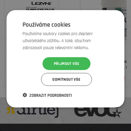
Používáme cookies
Používáme soubory cookies pro zlepšení
uživatelského zážitku. A také, abychom
zobrazovali pouze relevantní reklamu.
LEZYNE 20 KS NÁHRADNÍCH
BIKEWORKX SILIKONOVÁ 
PŘIJMOUT VŠE
BEZDUŠOVÝCH KNOTŮ TUBELESS PLUG
STAR SILICON, 10
RERILL
290
Kč
260
Kč
ODMÍTNOUT VŠE
ZOBRAZIT PODROBNOSTI