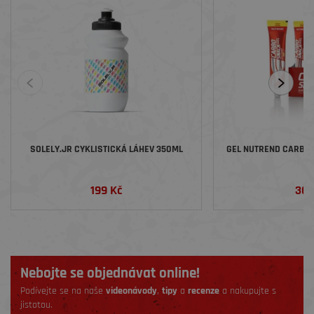
SOLELY.JR CYKLISTICKÁ LÁHEV 350ML
GEL NUTREND CARBOS
199 Kč
36 
Nebojte se objednávat online!
Podívejte se na naše
videonávody
,
tipy
a
recenze
a nakupujte s
jistotou.