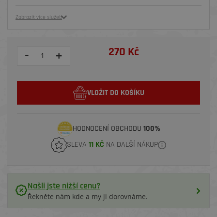
Zobrazit více služeb
270 Kč
-
+
VLOŽIT DO KOŠÍKU
HODNOCENÍ OBCHODU
100%
SLEVA
11 KČ
NA DALŠÍ NÁKUP
Našli jste nižší cenu?
Řekněte nám kde a my ji dorovnáme.