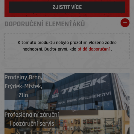
ZJISTIT VÍCE
DOPORUČENÍ ELEMENŤÁKŮ
K tomuto produktu nebylo prozatím vloženo žádné
hodnocení. Buďte první, kdo
přidá doporučení
.
Prodejny
Brno
,
Frýdek-Místek
,
Zlín
Profesionální záruční
i pozáruční servis