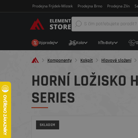
Prodejna Frýdek-Místek
Prodejna Brno
Prodejna Zlín
Se
Výprodej
Kola
Boty
O
Komponenty
Kokpit
Hlavové složení
HORNÍ LOŽISKO 
SERIES
SKLADEM