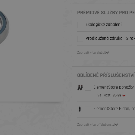
PRÉMIOVÉ SLUŽBY PRO PE
Ekologické zabalení
Prodloužená záruka +2 rok
Zobrazit více služeb
OBLÍBENÉ PŘÍSLUŠENSTVÍ
ElementStore ponožky O
Velikost:
35-38
ElementStore Bidon, č
Zobrazit více příslušenství