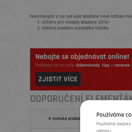
Nainstalujte si na své kolo Madone nové ložisko hla
Určeno pro modely Madone 2016+
Odolný bowden ocelového ložiska
Nebojte se objednávat online!
Podívejte se na naše
videonávody
,
tipy
a
recenze
a
ZJISTIT VÍCE
DOPORUČENÍ ELEMENŤÁ
Používáme co
K tomuto produktu nebylo prozatím vložen
Používáme soubory c
reklamu.