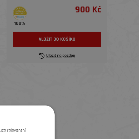
900 Kč
100%
VLOŽIT DO KOŠÍKU
Uložit na později
uze relevantní