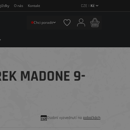
CZE |
Kč
jížďky
O nás
Kontakt
Chci poradit
REK MADONE 9-
Osobní vyzvednutí na
pobočkách