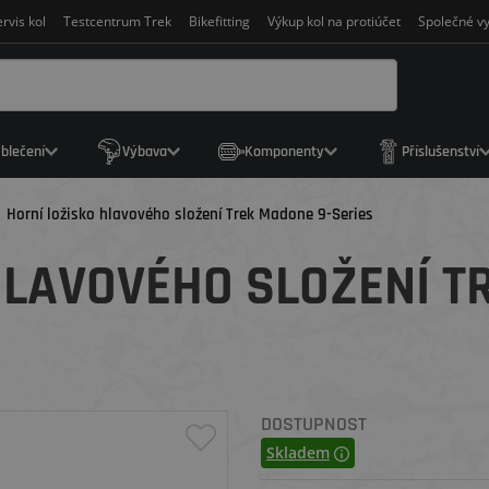
rvis kol
Testcentrum Trek
Bikefitting
Výkup kol na protiúčet
Společné vy
blečení
Výbava
Komponenty
Příslušenství
Horní ložisko hlavového složení Trek Madone 9-Series
HLAVOVÉHO SLOŽENÍ T
DOSTUPNOST
Skladem