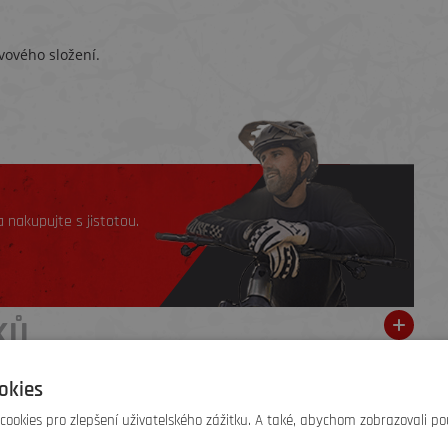
vového složení.
 nakupujte s jistotou.
KŮ
okies
o žádné hodnocení. Buďte první, kdo
přidá doporučení
.
ookies pro zlepšení uživatelského zážitku. A také, abychom zobrazovali po