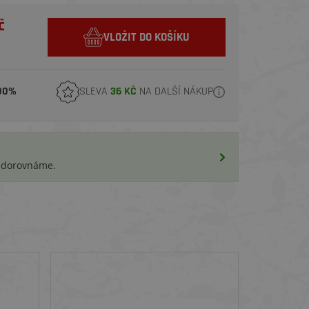
č
VLOŽIT DO KOŠÍKU
00%
SLEVA
36 KČ
NA DALŠÍ NÁKUP
i dorovnáme.