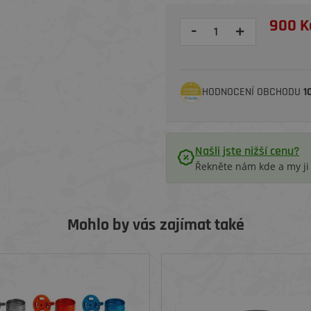
900 K
-
+
HODNOCENÍ OBCHODU
1
Našli jste nižší cenu?
Řekněte nám kde a my j
Mohlo by vás zajímat také