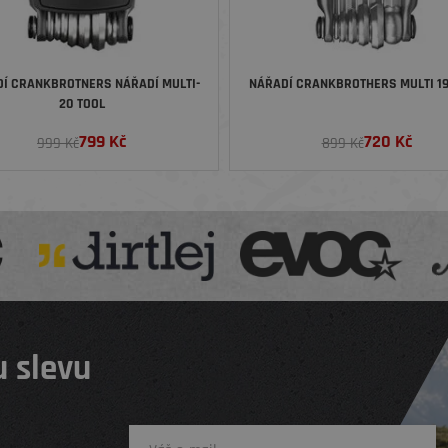
Í CRANKBROTNERS NÁŘADÍ MULTI-
NÁŘADÍ CRANKBROTHERS MULTI 19
20 TOOL
799
Kč
720
Kč
999 Kč
899 Kč
 slevu