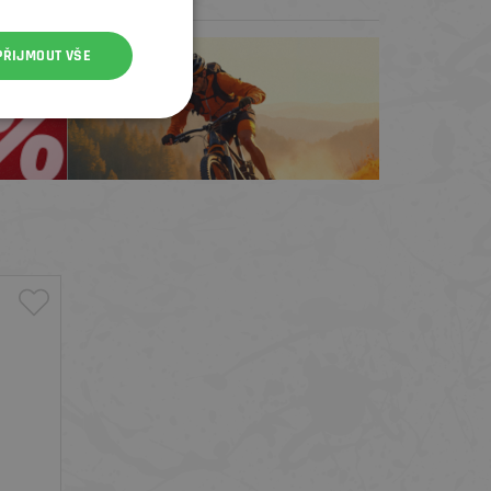
Test centrum
PŘIJMOUT VŠE
TREK zdarma