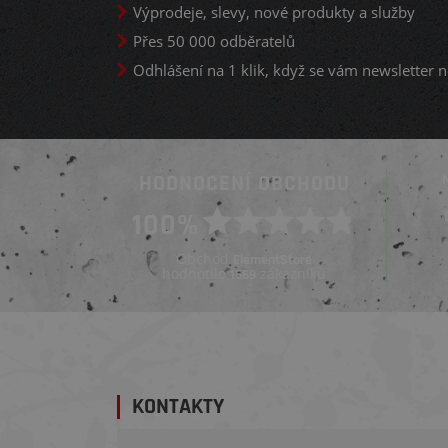
Výprodeje, slevy, nové produkty a služby
Přes 50 000 odběratelů
Odhlášení na 1 klik, když se vám newsletter n
HODNOCENÍ OBCHODU
Ověřený zákazník
100%
Ověřený zákazník
Před 4 dny
Před týdnem
Obchod
ElementStore
hodnotilo
zákazníků
1669
KONTAKTY