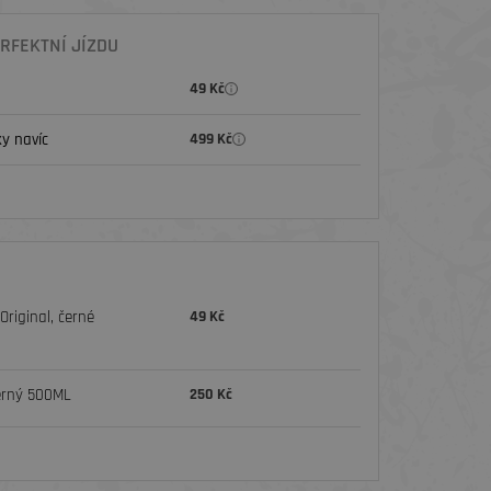
RFEKTNÍ JÍZDU
49 Kč
y navíc
499 Kč
riginal, černé
49 Kč
erný 500ML
250 Kč