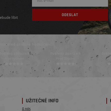
ebude líbit
Naposled přidané hodnocení::
Ověřený zákazník
Ověřený zákazník
Ověř
Před 3 týdny
Před 3 týdny
Př
UŽITEČNÉ INFO
O nás