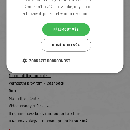
uživatelského zážitku. A také, abychom
zobrazovali pouze relevantní reklamu.
Zlín
PŘIJMOUT VŠE
Všechny kontakty
ODMÍTNOUT VŠE
UŽITEČNÉ INFO
O nás
ZOBRAZIT PODROBNOSTI
Testování kol a půjčovna
Teambuilding na kolech
Věrnostní program / Cashback
Bazar
Mapa Bike Center
Videonávody a Recenze
Hledáme nové kolegy na pobočku v Brně
Hledáme kolegy pro novou pobočku ve Zlíně