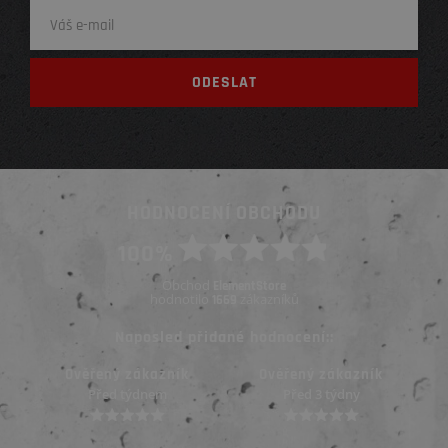
HODNOCENÍ OBCHODU
100%
Obchod
ElementStore
hodnotilo
zákazníků
1669
Naposled přidané hodnocení::
Ověřený zákazník
Ověřený zákazník
Před týdnem
Před 3 týdny