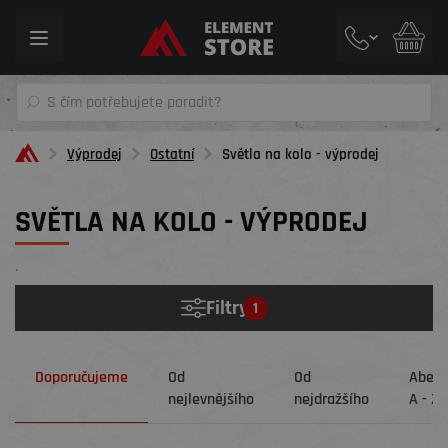
Toggle
navigation
Výprodej
Ostatní
Světla na kolo - výprodej
SVĚTLA NA KOLO - VÝPRODEJ
´
Filtry
1
Doporučujeme
Od
Od
Abec
nejlevnějšího
nejdražšího
A - Z