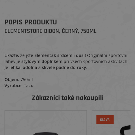
POPIS PRODUKTU
ELEMENTSTORE BIDON, ČERNÝ, 750ML
Ukažte, že jste
Elemenťák srdcem i duší!
Originální sportovní
lahev je
stylovým doplňkem
při všech sportovních aktivitách.
Je
lehká
,
odolná
a
skvěle padne do ruky
.
Objem
: 750ml
Výrobce
: Tacx
Zákazníci také nakoupili
SLEVA