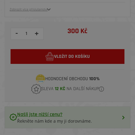
Zobrazit více příslušenství
300 Kč
-
+
VLOŽIT DO KOŠÍKU
HODNOCENÍ OBCHODU
100%
SLEVA
12 KČ
NA DALŠÍ NÁKUP
Našli jste nižší cenu?
Řekněte nám kde a my ji dorovnáme.