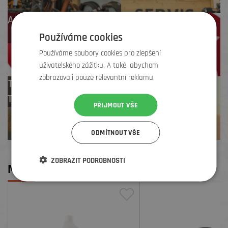
Až 4 % cashback
na další nákup
Používáme cookies
Používáme soubory cookies pro zlepšení
uživatelského zážitku. A také, abychom
zobrazovali pouze relevantní reklamu.
Test centrum
TREK zdarma
PŘIJMOUT VŠE
ODMÍTNOUT VŠE
ZOBRAZIT PODROBNOSTI
MOHLO BY SE VÁM LÍBIT