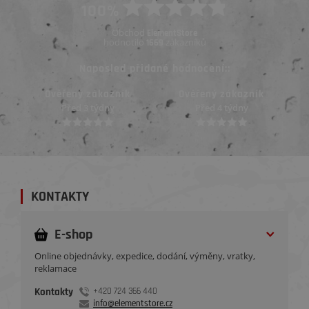
100%
Obchod
ElementStore
hodnotilo
zákazníků
1669
Naposled přidané hodnocení::
Ověřený zákazník
Ověřený zákazník
Před 3 týdny
Před 4 týdny
KONTAKTY
E-shop
Online objednávky, expedice, dodání, výměny, vratky,
reklamace
Kontakty
+420 724 366 440
info@elementstore.cz