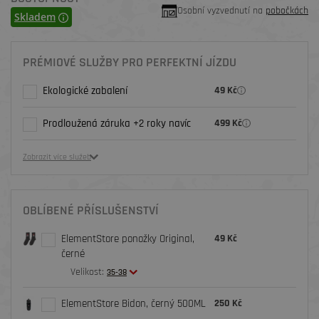
Osobní vyzvednutí na
pobočkách
Skladem
PRÉMIOVÉ SLUŽBY PRO PERFEKTNÍ JÍZDU
Ekologické zabalení
49 Kč
Prodloužená záruka +2 roky navíc
499 Kč
Zobrazit více služeb
OBLÍBENÉ PŘÍSLUŠENSTVÍ
ElementStore ponožky Original,
49 Kč
černé
Velikost:
35-38
ElementStore Bidon, černý 500ML
250 Kč