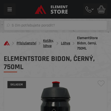
Toggle
navigation
ElementStore
Košíky,
Příslušenství
Láhve
Bidon, černý,
láhve
750ML
ELEMENTSTORE BIDON, ČERNÝ,
750ML
SKLADEM