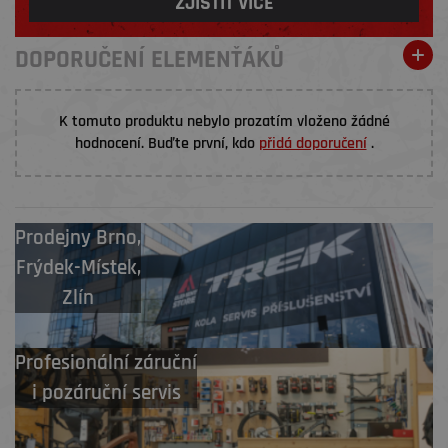
ZJISTIT VÍCE
DOPORUČENÍ ELEMENŤÁKŮ
K tomuto produktu nebylo prozatím vloženo žádné
hodnocení. Buďte první, kdo
přidá doporučení
.
Prodejny
Brno
,
Frýdek-Místek
,
Zlín
Profesionální záruční
i pozáruční servis