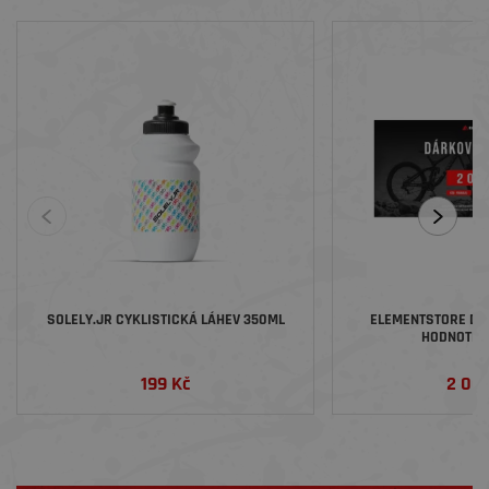
SOLELY.JR CYKLISTICKÁ LÁHEV 350ML
ELEMENTSTORE DÁ
HODNOTĚ 2
199 Kč
2 00