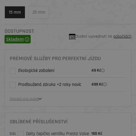
15 mm
25 mm
DOSTUPNOST
Osobní vyzvednutí na
pobočkách
Skladem
PRÉMIOVÉ SLUŽBY PRO PERFEKTNÍ JÍZDU
Ekologické zabalení
49 Kč
Prodloužená záruka +2 roky navíc
499 Kč
Zobrazit více služeb
OBLÍBENÉ PŘÍSLUŠENSTVÍ
Deity čepička ventilku Presta Valve
165 Kč