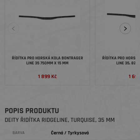
ŘÍDÍTKA PRO HORSKÁ KOLA BONTRAGER
ŘÍDÍTKA PRO HORSK
LINE 35 750MM X 15 MM
LINE 35, 82
1 899 Kč
1 69
POPIS PRODUKTU
DEITY ŘIDÍTKA RIDGELINE, TURQUISE, 35 MM
Černá / Tyrkysová
BARVA