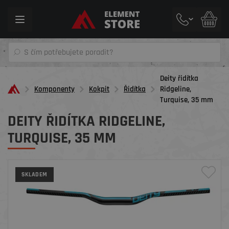
Toggle
navigation
Deity řidítka
Komponenty
Kokpit
Řidítka
Ridgeline,
Turquise, 35 mm
DEITY ŘIDÍTKA RIDGELINE,
TURQUISE, 35 MM
SKLADEM