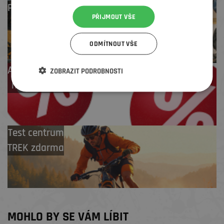
Profesionální záruční
PŘIJMOUT VŠE
i pozáruční servis
ODMÍTNOUT VŠE
Až 4 % cashback
ZOBRAZIT PODROBNOSTI
na další nákup
Test centrum
TREK zdarma
MOHLO BY SE VÁM LÍBIT