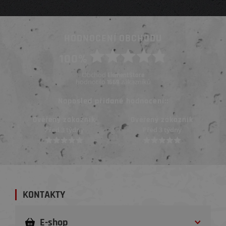
HODNOCENÍ OBCHODU
100%
Obchod
ElementStore
hodnotilo
zákazníků
1669
Naposled přidané hodnocení::
Ověřený zákazník
Ověřený zákazník
Před 3 týdny
Před 3 týdny
KONTAKTY
E-shop