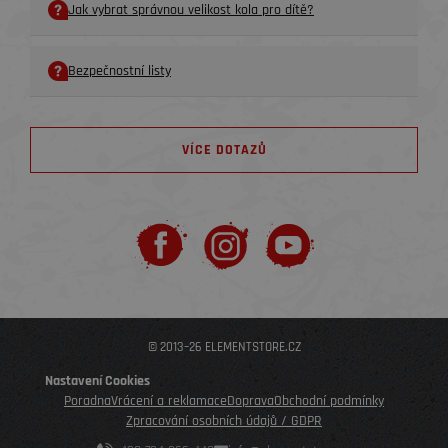
Jak vybrat správnou velikost kola pro dítě?
Bezpečnostní listy
VÍCE DOTAZŮ
© 2013–26 ELEMENTSTORE.CZ
Nastavení Cookies
Poradna
Vrácení a reklamace
Doprava
Obchodní podmínky
Zpracování osobních údajů / GDPR