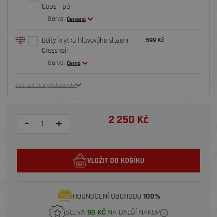
Caps - pár
Barva:
Červená
Deity krytka hlavového složení
599 Kč
Crosshair
Barva:
Černá
Zobrazit více příslušenství
2 250 Kč
-
+
VLOŽIT DO KOŠÍKU
HODNOCENÍ OBCHODU
100%
SLEVA
90 KČ
NA DALŠÍ NÁKUP