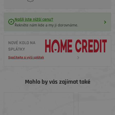
Našli jste nižší cenu?
Řekněte nám kde a my ji dorovnáme.
NOVÉ KOLO NA
SPLÁTKY
Spočítejte si výši splátek
Mohlo by vás zajímat také