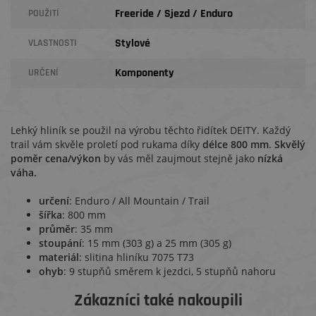
Freeride / Sjezd / Enduro
POUŽITÍ
Stylové
VLASTNOSTI
Komponenty
URČENÍ
Lehký hliník se použil na výrobu těchto řidítek DEITY. Každý
trail vám skvěle proletí pod rukama díky
délce 800 mm
.
Skvělý
poměr cena/výkon
by vás měl zaujmout stejně jako
nízká
váha.
určení
: Enduro / All Mountain / Trail
šířka
: 800 mm
průměr
: 35 mm
stoupání
: 15 mm (303 g) a 25 mm (305 g)
materiál
: slitina hliníku 7075 T73
ohyb
: 9 stupňů směrem k jezdci, 5 stupňů nahoru
Zákazníci také nakoupili