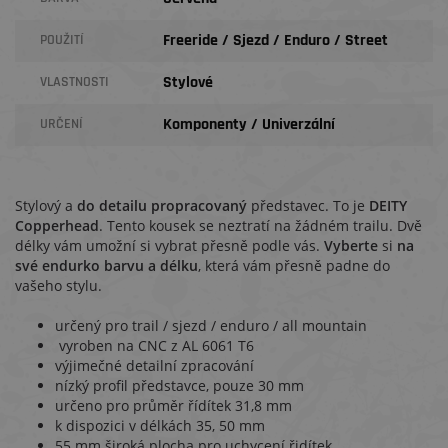
Freeride / Sjezd / Enduro / Street
POUŽITÍ
Stylové
VLASTNOSTI
Komponenty / Univerzální
URČENÍ
Stylový a
do detailu propracovaný
představec. To je
DEITY
Copperhead
. Tento kousek se neztratí na žádném trailu. Dvě
délky vám umožní si vybrat přesně podle vás.
Vyberte
si
na
své endurko barvu a délku
, která vám přesně padne do
vašeho stylu.
určený pro trail / sjezd / enduro / all mountain
vyroben na CNC z AL 6061 T6
výjimečné detailní zpracování
nízký profil představce, pouze 30 mm
určeno pro průměr řídítek 31,8 mm
k dispozici v délkách 35, 50 mm
55 mm široká plocha pro uchycení řidítek