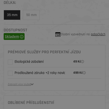
DÉLKA:
35 mm
50 mm
DOSTUPNOST
Osobní vyzvednutí na
pobočkách
Skladem
PRÉMIOVÉ SLUŽBY PRO PERFEKTNÍ JÍZDU
Ekologické zabalení
49 Kč
Prodloužená záruka +2 roky navíc
499 Kč
Zobrazit více služeb
OBLÍBENÉ PŘÍSLUŠENSTVÍ