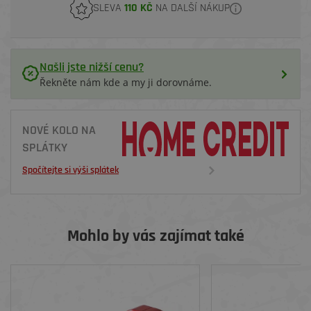
SLEVA
110 KČ
NA DALŠÍ NÁKUP
Našli jste nižší cenu?
Řekněte nám kde a my ji dorovnáme.
NOVÉ KOLO NA
SPLÁTKY
Spočítejte si výši splátek
Mohlo by vás zajímat také