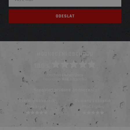
HODNOCENÍ OBCHODU
100%
Obchod
ElementStore
hodnotilo
zákazníků
1669
Naposled přidané hodnocení::
Ověřený zákazník
Ověřený zákazník
Před 3 týdny
Před 3 týdny