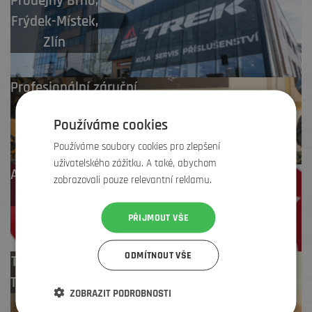
Prodejny
Brno
,
Frýdek-Místek
,
Zlín
Profesionální záruční
i pozáruční servis
Používáme cookies
Používáme soubory cookies pro zlepšení
uživatelského zážitku. A také, abychom
Až 4 % cashback
zobrazovali pouze relevantní reklamu.
na další nákup
PŘIJMOUT VŠE
ODMÍTNOUT VŠE
Test centrum
TREK zdarma
ZOBRAZIT PODROBNOSTI