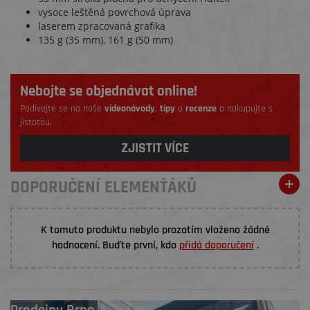
vysoce leštěná povrchová úprava
laserem zpracovaná grafika
135 g (35 mm), 161 g (50 mm)
Nebojte se objednávat online!
Podívejte se na naše
videonávody
,
tipy
a
recenze
a nakupujte s
jistotou.
ZJISTIT VÍCE
DOPORUČENÍ ELEMENŤÁKŮ
K tomuto produktu nebylo prozatím vloženo žádné
hodnocení. Buďte první, kdo
přidá doporučení
.