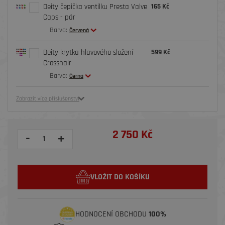
Deity čepička ventilku Presta Valve
165 Kč
Caps - pár
Barva:
Červená
Deity krytka hlavového složení
599 Kč
Crosshair
Barva:
Černá
Zobrazit více příslušenství
2 750 Kč
-
+
VLOŽIT DO KOŠÍKU
HODNOCENÍ OBCHODU
100%