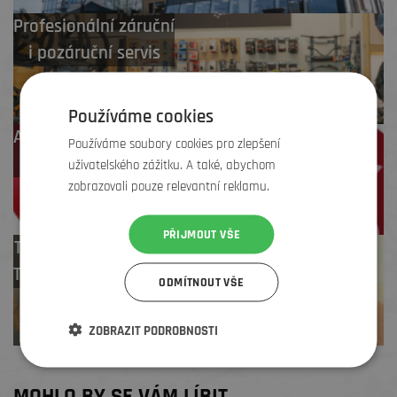
Profesionální záruční
i pozáruční servis
Používáme cookies
Až 4 % cashback
Používáme soubory cookies pro zlepšení
na další nákup
uživatelského zážitku. A také, abychom
zobrazovali pouze relevantní reklamu.
PŘIJMOUT VŠE
Test centrum
TREK zdarma
ODMÍTNOUT VŠE
ZOBRAZIT PODROBNOSTI