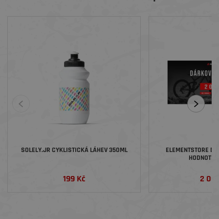
SOLELY.JR CYKLISTICKÁ LÁHEV 350ML
ELEMENTSTORE DÁ
HODNOTĚ 2
199 Kč
2 00