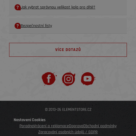
Jak vybrat správnou velikost kola pro dítě?
Bezpečnostní listy
VÍCE DOTAZŮ
© 2013–26 ELEMENTSTORE.CZ
Nastavení Cookies
Poradna
Vrácení a reklamace
Doprava
Obchodní podmínky
Zpracování osobních údajů / GDPR