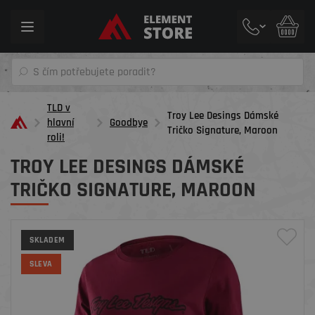
Toggle
navigation
TLD v
Troy Lee Desings Dámské
hlavní
Goodbye
Tričko Signature, Maroon
roli!
TROY LEE DESINGS DÁMSKÉ
TRIČKO SIGNATURE, MAROON
SKLADEM
SLEVA