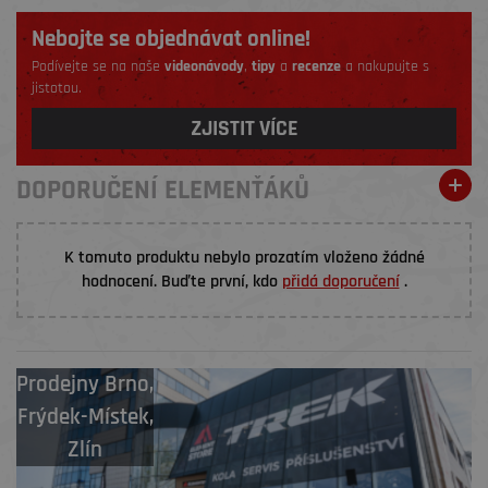
Nebojte se objednávat online!
Podívejte se na naše
videonávody
,
tipy
a
recenze
a nakupujte s
jistotou.
ZJISTIT VÍCE
DOPORUČENÍ ELEMENŤÁKŮ
K tomuto produktu nebylo prozatím vloženo žádné
hodnocení. Buďte první, kdo
přidá doporučení
.
Prodejny
Brno
,
Frýdek-Místek
,
Zlín