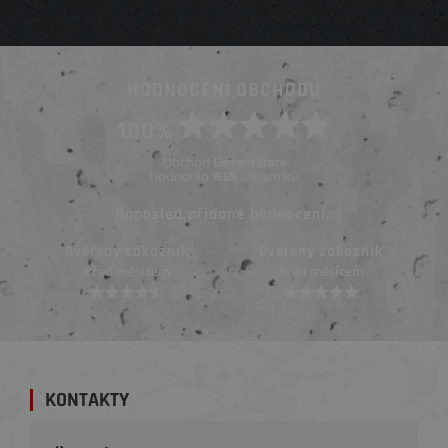
HODNOCENÍ OBCHODU
100%
Obchod
ElementStore
hodnotilo
zákazníků
1669
Naposled přidané hodnocení::
Ověřený zákazník
Ověřený zákazník
Před měsícem
Před měsícem
KONTAKTY