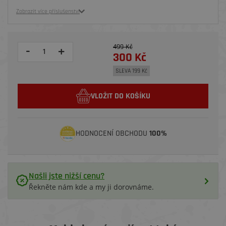
Zobrazit více příslušenství
499 Kč
-
+
300 Kč
SLEVA 199 Kč
VLOŽIT DO KOŠÍKU
HODNOCENÍ OBCHODU
100%
Našli jste nižší cenu?
Řekněte nám kde a my ji dorovnáme.