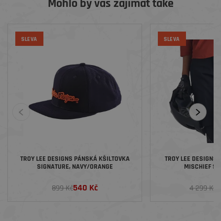
Mohlo by vás zajímat také
SLEVA
SLEVA
TROY LEE DESIGNS PÁNSKÁ KŠILTOVKA
TROY LEE DESIGNS
SIGNATURE, NAVY/ORANGE
MISCHIEF SO
540 Kč
2
899 Kč
4 299 Kč