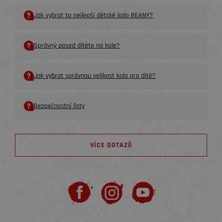
Jak vybrat to nejlepší dětské kolo BEANY?
Správný posed dítěte na kole?
Jak vybrat správnou velikost kola pro dítě?
Bezpečnostní listy
VÍCE DOTAZŮ