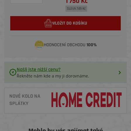
1 750 Kč
SLEVA 749 Kč
VLOŽIT DO KOŠÍKU
HODNOCENÍ OBCHODU
100%
Našli jste nižší cenu?
Řekněte nám kde a my ji dorovnáme.
NOVÉ KOLO NA
SPLÁTKY