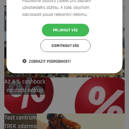
Používáme soubory cookies pro zlepšení
uživatelského zážitku. A také, abychom
Prodejny
Brno
,
zobrazovali pouze relevantní reklamu.
Frýdek-Místek
,
Zlín
PŘIJMOUT VŠE
Profesionální záruční
ODMÍTNOUT VŠE
i pozáruční servis
ZOBRAZIT PODROBNOSTI
Až 4 % cashback
na další nákup
Test centrum
TREK zdarma