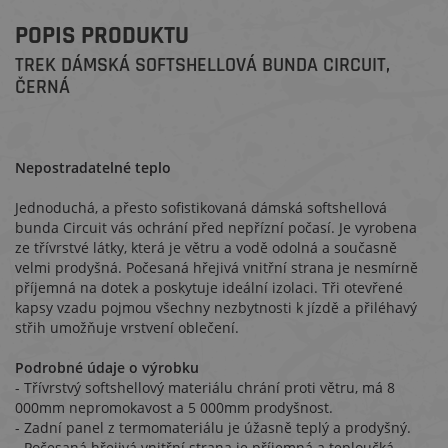
POPIS PRODUKTU
TREK DÁMSKÁ SOFTSHELLOVÁ BUNDA CIRCUIT ,
ČERNÁ
Nepostradatelné teplo
Jednoduchá, a přesto sofistikovaná dámská softshellová
bunda Circuit vás ochrání před nepřízní počasí. Je vyrobena
ze třívrstvé látky, která je větru a vodě odolná a současně
velmi prodyšná. Počesaná hřejivá vnitřní strana je nesmírně
příjemná na dotek a poskytuje ideální izolaci. Tři otevřené
kapsy vzadu pojmou všechny nezbytnosti k jízdě a přiléhavý
střih umožňuje vrstvení oblečení.
Podrobné údaje o výrobku
- Třívrstvý softshellový materiálu chrání proti větru, má 8
000mm nepromokavost a 5 000mm prodyšnost.
- Zadní panel z termomateriálu je úžasně teplý a prodyšný.
- Počesaná hřejivá vnitřní strana je příjemná a teploučká.