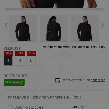
VELIKOST:
JAK VYBRAT SPRÁVNOU VELIKOST? OBLEČENÍ TREK
-30%
-30%
-30%
S
M
L
DOSTUPNOST
Osobní vyzvednutí na
pobočkách
Skladem
PRÉMIOVÉ SLUŽBY PRO PERFEKTNÍ JÍZDU
Ekologické zabalení
49 Kč