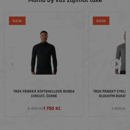
Mohlo by vás zajímat také
SLEVA
SLEVA
TREK PÁNSKÁ SOFTSHELLOVÁ BUNDA
TREK PÁNSKÝ CYKLIS
CIRCUIT , ČERNÉ
DLOUHÝM RUKÁVEM 
1 750 Kč
1
2 499 Kč
1 899 Kč