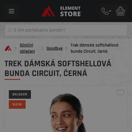
Toggle
navigation
Silniční
Trek dámská softshellová
Goodbye
oblečení
bunda Circuit , černá
TREK DÁMSKÁ SOFTSHELLOVÁ
BUNDA CIRCUIT , ČERNÁ
SKLADEM
SLEVA