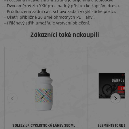
- Dvousměrný zip YKK pro snadný přístup ke kapsám dresu.
- Prodloužená zadní část schová záda i v cyklistické pozici.
- Ušetří přibližně 26 umělohmotných PET lahví.
- Přiléhavý střih umožňuje vrstvení oblečení.
Zákazníci také nakoupili
SOLELY.JR CYKLISTICKÁ LÁHEV 350ML
ELEMENTSTORE DÁ