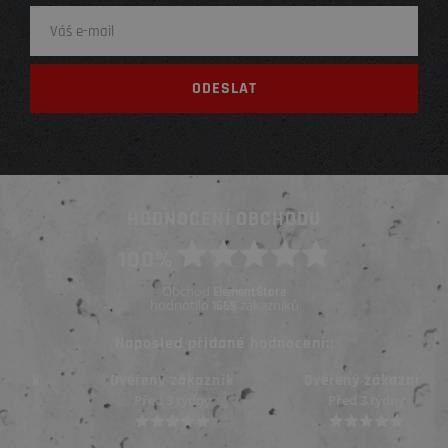
HODNOCENÍ OBCHODU
100%
Obchod
ElementStore
hodnotilo
zákazníků
1669
Naposled přidané hodnocení::
Ověřený zákazník
Ověřený zákazník
Před 3 týdny
Před 3 týdny