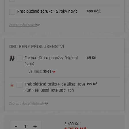
Prodloužená záruka +2 roky navíc
499 Kč
Zobrazit více služeb
OBLÍBENÉ PŘÍSLUŠENSTVÍ
ElementStore ponožky Original,
49 Kč
černé
Velikost:
35-38
Trek plátěná taška Ride Bikes Have
199 Kč
Fun Feel Good Tote Bag, Tan
Zobrazit více příslušenství
2 499 Kč
-
+