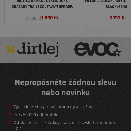
DIRTLEJ DÁMSKÉ CYKLISTICKÉ
MELON JEZDECKÉ BRÝLE AL
KRAŤASY TRAILSCOUT WATERPROOF,
BLACK/SMOKE
BLACK/PINK
1 890
Kč
3 190
Kč
3 390 Kč
Nepropásněte žádnou slevu
nebo novinku
Výprodeje, slevy, nové produkty a služby
Přes 50 000 odběratelů
Odhlášení na 1 klik, když se vám newsletter nebude
líbit