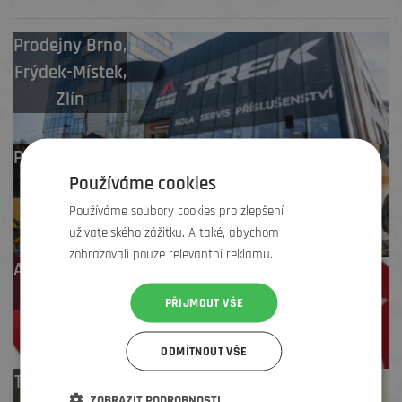
Prodejny
Brno
,
Frýdek-Místek
,
Zlín
Profesionální záruční
Používáme cookies
i pozáruční servis
Používáme soubory cookies pro zlepšení
uživatelského zážitku. A také, abychom
zobrazovali pouze relevantní reklamu.
Až 4 % cashback
na další nákup
PŘIJMOUT VŠE
ODMÍTNOUT VŠE
Test centrum
ZOBRAZIT PODROBNOSTI