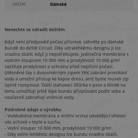
Dámské
URČENÍ
Nenechte se odradit deštěm
Když není předpověď počasí příznivá, sáhněte po dámské
bundě do deště Circuit. Díky ultralehkému designu ji lze
snadno sbalit, když ji nepotřebujete. Jedinečná membrána s
vodním sloupcem 10 000 mm a prodyšností 10 000 g/m²
zajišťuje prodyšnost a ochranu před nepřízní počasí.
Utěsněné švy s dvousměrným zipem YKK zabrání pronikání
vody a umožní přístup ke kapse dresu, aniž byste museli zip
úplně rozepnout. Další stahovací šňůrka v pase a klínek na
lemu umožňují ještě lépe bundu přizpůsobit podle sebe a
současně zabraňují vniknutí vody.
Podrobné údaje o výrobku
- Voděodolná membrána a vnitřní vrstva odvádějící vlhkost
vás uchová v teple a suchu.
- Vodní sloupec 10 000 mm, prodyšnost 10 000 g/m².
- Díky velmi lehkému designu lze bundu snadno sbalit.