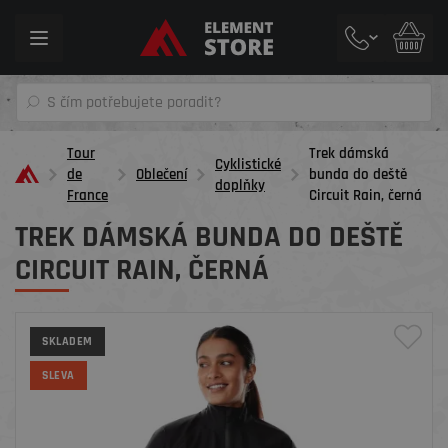
Toggle
navigation
Tour
Trek dámská
Cyklistické
de
Oblečení
bunda do deště
doplňky
France
Circuit Rain , černá
TREK DÁMSKÁ BUNDA DO DEŠTĚ
CIRCUIT RAIN , ČERNÁ
SKLADEM
SLEVA