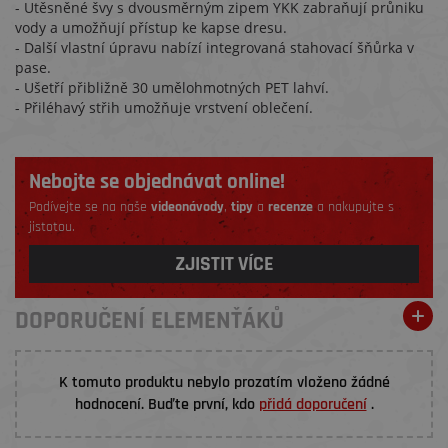
- Utěsněné švy s dvousměrným zipem YKK zabraňují průniku
vody a umožňují přístup ke kapse dresu.
- Další vlastní úpravu nabízí integrovaná stahovací šňůrka v
pase.
- Ušetří přibližně 30 umělohmotných PET lahví.
- Přiléhavý střih umožňuje vrstvení oblečení.
Nebojte se objednávat online!
Podívejte se na naše
videonávody
,
tipy
a
recenze
a nakupujte s
jistotou.
ZJISTIT VÍCE
DOPORUČENÍ ELEMENŤÁKŮ
K tomuto produktu nebylo prozatím vloženo žádné
hodnocení. Buďte první, kdo
přidá doporučení
.