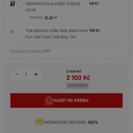
ElementStore ponožky Original,
49 Kč
černé
Velikost:
35-38
Trek plátěná taška Ride Bikes Have
199 Kč
Fun Feel Good Tote Bag, Tan
Zobrazit více příslušenství
2 999 Kč
-
+
2 100 Kč
SLEVA 899 Kč
VLOŽIT DO KOŠÍKU
HODNOCENÍ OBCHODU
100%