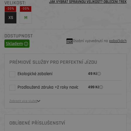
VELIKOST:
JAK VYBRAT SPRÁVNOU VELIKOST? OBLEČENÍ TREK
-30%
-30%
XS
M
DOSTUPNOST
Osobní vyzvednutí na
pobočkách
Skladem
PRÉMIOVÉ SLUŽBY PRO PERFEKTNÍ JÍZDU
Ekologické zabalení
49 Kč
Prodloužená záruka +2 roky navíc
499 Kč
Zobrazit více služeb
OBLÍBENÉ PŘÍSLUŠENSTVÍ