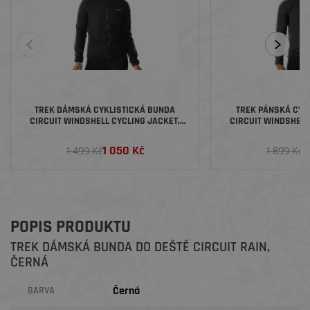
TREK DÁMSKÁ CYKLISTICKÁ BUNDA
TREK PÁNSKÁ CYK
CIRCUIT WINDSHELL CYCLING JACKET,
CIRCUIT WINDSHELL
ČERNÁ
ČER
1 050 Kč
1
1 499 Kč
1 899 Kč
POPIS PRODUKTU
TREK DÁMSKÁ BUNDA DO DEŠTĚ CIRCUIT RAIN ,
ČERNÁ
Černá
BARVA