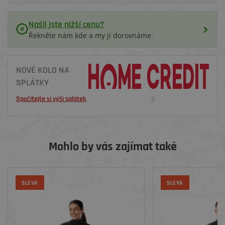
Našli jste nižší cenu?
Řekněte nám kde a my ji dorovnáme.
NOVÉ KOLO NA
SPLÁTKY
Spočítejte si výši splátek
Mohlo by vás zajímat také
SLEVA
SLEVA