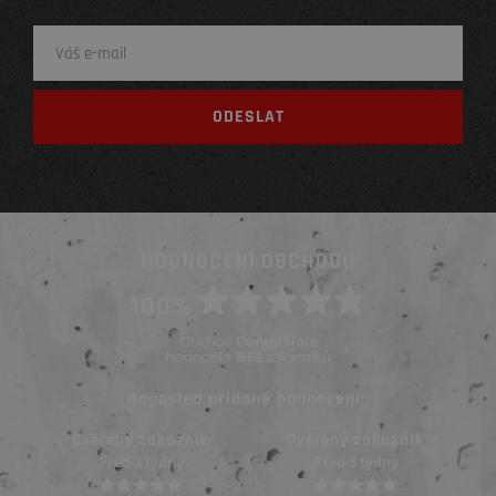
HODNOCENÍ OBCHODU
100%
Obchod
ElementStore
hodnotilo
zákazníků
1669
Naposled přidané hodnocení::
Ověřený zákazník
Ověřený zákazník
Před 3 týdny
Před 3 týdny