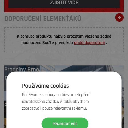
ZJISTIT VÍCE
DOPORUČENÍ ELEMENŤÁKŮ
K tomuto produktu nebylo prozatím vloženo žádné
hodnocení. Buďte první, kdo
přidá doporučení
.
Prodejny
Brno
,
Frýdek-Místek
,
Používáme cookies
Zlín
Používáme soubory cookies pro zlepšení
uživatelského zážitku. A také, abychom
Profesionální záruční
zobrazovali pouze relevantní reklamu.
i pozáruční servis
PŘIJMOUT VŠE