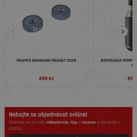
MAGPED NÁHRADNÍ MAGNET 200N
BONTRAGER PUMPIČK
CO
499 Kč
599
Nebojte se objednávat online!
Podívejte se na naše
videonávody
,
tipy
a
recenze
a nakupujte s
jistotou.