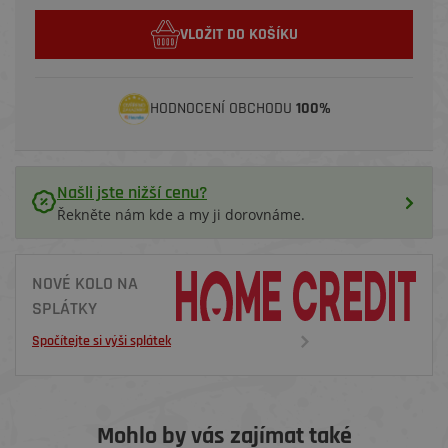
VLOŽIT DO KOŠÍKU
HODNOCENÍ OBCHODU
100%
Našli jste nižší cenu?
Řekněte nám kde a my ji dorovnáme.
NOVÉ KOLO NA
SPLÁTKY
Spočítejte si výši splátek
Mohlo by vás zajímat také