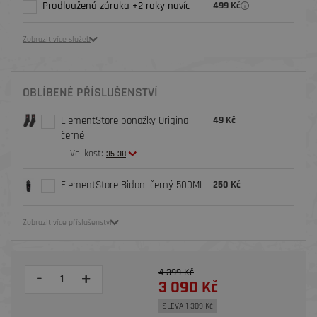
Prodloužená záruka +2 roky navíc
499 Kč
Zobrazit více služeb
OBLÍBENÉ PŘÍSLUŠENSTVÍ
ElementStore ponožky Original,
49 Kč
černé
Velikost:
35-38
ElementStore Bidon, černý 500ML
250 Kč
Zobrazit více příslušenství
4 399 Kč
-
+
3 090 Kč
SLEVA 1 309 Kč