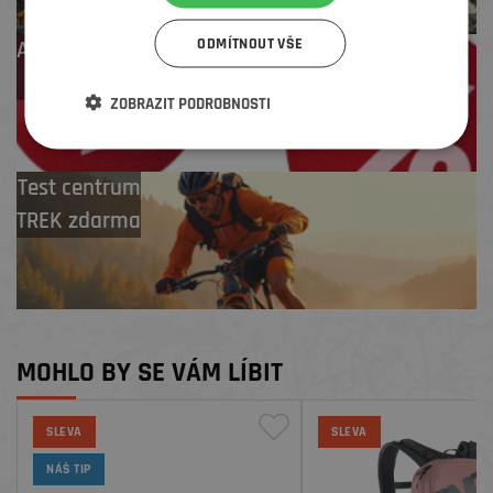
ODMÍTNOUT VŠE
Až 4 % cashback
na další nákup
ZOBRAZIT PODROBNOSTI
Test centrum
TREK zdarma
MOHLO BY SE VÁM LÍBIT
SLEVA
SLEVA
NÁŠ TIP