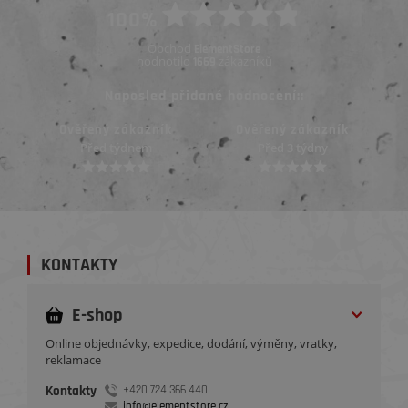
100%
Obchod
ElementStore
hodnotilo
zákazníků
1669
Naposled přidané hodnocení::
Ověřený zákazník
Ověřený zákazník
Před 3 týdny
Před 3 týdny
KONTAKTY
E-shop
Online objednávky, expedice, dodání, výměny, vratky,
reklamace
Kontakty
+420 724 366 440
info@elementstore.cz