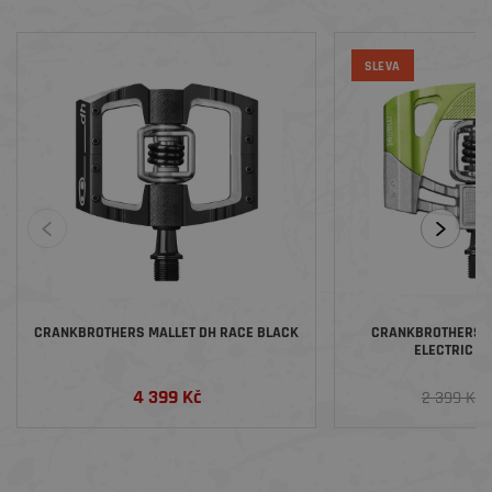
SLEVA
CRANKBROTHERS MALLET DH RACE BLACK
CRANKBROTHERS PE
ELECTRIC L
4 399 Kč
1
2 399 Kč