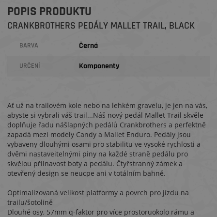
POPIS PRODUKTU
CRANKBROTHERS PEDÁLY MALLET TRAIL, BLACK
Černá
BARVA
Komponenty
URČENÍ
Ať už na trailovém kole nebo na lehkém gravelu, je jen na vás,
abyste si vybrali váš trail...Náš nový pedál Mallet Trail skvěle
doplňuje řadu nášlapných pedálů Crankbrothers a perfektně
zapadá mezi modely Candy a Mallet Enduro. Pedály jsou
vybaveny dlouhými osami pro stabilitu ve vysoké rychlosti a
dvěmi nastaveitelnými piny na každé straně pedálu pro
skvělou přilnavost boty a pedálu. Čtyřstranný zámek a
otevřený design se neucpe ani v totálním bahně.
Optimalizovaná velikost platformy a povrch pro jízdu na
trailu/šotolině
Dlouhé osy, 57mm q-faktor pro více prostoruokolo rámu a