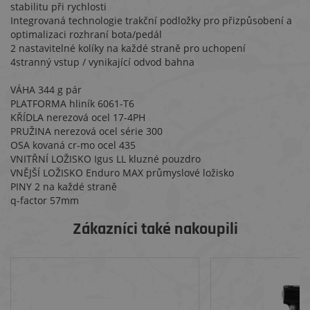
stabilitu při rychlosti
Integrovaná technologie trakční podložky pro přizpůsobení a
optimalizaci rozhraní bota/pedál
2 nastavitelné kolíky na každé straně pro uchopení
4stranný vstup / vynikající odvod bahna
VÁHA 344 g pár
PLATFORMA hliník 6061-T6
KŘÍDLA nerezová ocel 17-4PH
PRUŽINA nerezová ocel série 300
OSA kovaná cr-mo ocel 435
VNITŘNÍ LOŽISKO Igus LL kluzné pouzdro
VNĚJŠÍ LOŽISKO Enduro MAX průmyslové ložisko
PINY 2 na každé straně
q-factor 57mm
Zákazníci také nakoupili