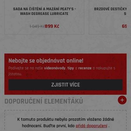
SADA NA ČIŠTĚNÍ A MAZÁNÍ PEATY'S -
BRZDOVÉ DESTIČKY GA
WASH DEGREASE LUBRICATE
SR
899 Kč
699
1 049 Kč
Nebojte se objednávat online!
Podívejte se na naše
videonávody
,
tipy
a
recenze
a nakupujte s
jistotou.
ZJISTIT VÍCE
DOPORUČENÍ ELEMENŤÁKŮ
K tomuto produktu nebylo prozatím vloženo žádné
hodnocení. Buďte první, kdo
přidá doporučení
.