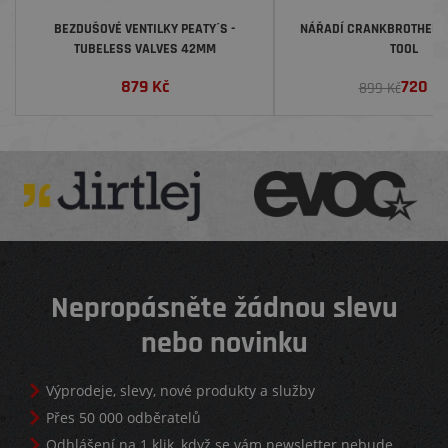
BEZDUŠOVÉ VENTILKY PEATY´S -
NÁŘADÍ CRANKBROTHERS M
TUBELESS VALVES 42MM
TOOL
879
Kč
720
K
899 Kč
Nepropásněte žádnou slevu
nebo novinku
Výprodeje, slevy, nové produkty a služby
Přes 50 000 odběratelů
Odhlášení na 1 klik, když se vám newsletter nebude