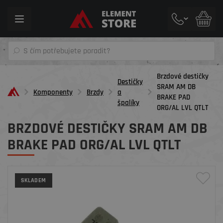
Toggle
navigation
Brzdové destičky
Destičky
SRAM AM DB
Komponenty
Brzdy
a
BRAKE PAD
špalíky
ORG/AL LVL QTLT
BRZDOVÉ DESTIČKY SRAM AM DB
BRAKE PAD ORG/AL LVL QTLT
SKLADEM