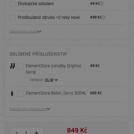
Ekologické zabalení
49 Kč
Prodloužená záruka +2 roky navíc
499 Kč
Zobrazit více služeb
OBLÍBENÉ PŘÍSLUŠENSTVÍ
ElementStore ponožky Original,
49 Kč
černé
Velikost:
35-38
ElementStore Bidon, černý 500ML
250 Kč
Zobrazit více příslušenství
849 Kč
-
+