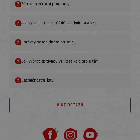
Záruka a záruční programy
Jak vybrat to nejlepší dětské kolo BEANY?
Správný posed dítěte na kole?
Jak vybrat správnou velikost kola pro dítě?
Bezpečnostní listy
VÍCE DOTAZŮ