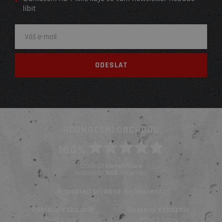
líbit
HODNOCENÍ OBCHODU
100%
Obchod
ElementStore
hodnotilo
zákazníků
1669
Naposled přidané hodnocení::
Ověřený zákazník
Ověřený zákazník
Před 3 týdny
Před 3 týdny