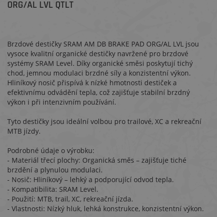
ORG/AL LVL QTLT
Brzdové destičky SRAM AM DB BRAKE PAD ORG/AL LVL jsou
vysoce kvalitní organické destičky navržené pro brzdové
systémy SRAM Level. Díky organické směsi poskytují tichý
chod, jemnou modulaci brzdné síly a konzistentní výkon.
Hliníkový nosič přispívá k nízké hmotnosti destiček a
efektivnímu odvádění tepla, což zajišťuje stabilní brzdný
výkon i při intenzivním používání.
Tyto destičky jsou ideální volbou pro trailové, XC a rekreační
MTB jízdy.
Podrobné údaje o výrobku:
- Materiál třecí plochy: Organická směs – zajišťuje tiché
brzdění a plynulou modulaci.
- Nosič: Hliníkový – lehký a podporující odvod tepla.
- Kompatibilita: SRAM Level.
- Použití: MTB, trail, XC, rekreační jízda.
- Vlastnosti: Nízký hluk, lehká konstrukce, konzistentní výkon.