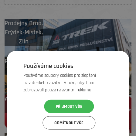
Prodejny
Brno
,
Frýdek-Místek
,
Zlín
Profesionální záruční
Používáme cookies
i pozáruční servis
Používáme soubory cookies pro zlepšení
uživatelského zážitku. A také, abychom
zobrazovali pouze relevantní reklamu.
Až 4 % cashback
PŘIJMOUT VŠE
na další nákup
ODMÍTNOUT VŠE