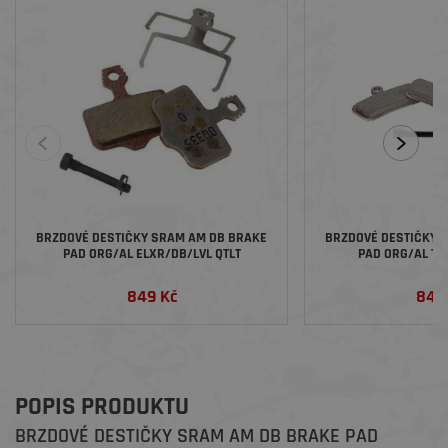
BRZDOVÉ DESTIČKY SRAM AM DB BRAKE
BRZDOVÉ DESTIČKY 
PAD ORG/AL ELXR/DB/LVL QTLT
PAD ORG/AL TR
849 Kč
849
POPIS PRODUKTU
BRZDOVÉ DESTIČKY SRAM AM DB BRAKE PAD