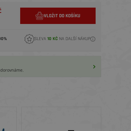
č
VLOŽIT DO KOŠÍKU
00%
SLEVA
10 KČ
NA DALŠÍ NÁKUP
i dorovnáme.