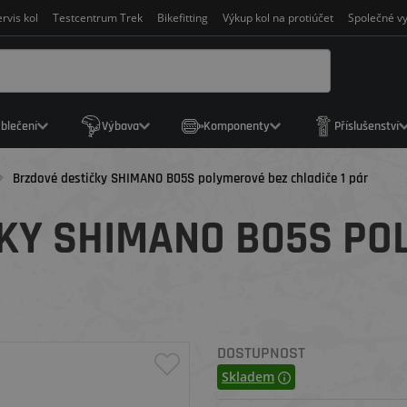
rvis kol
Testcentrum Trek
Bikefitting
Výkup kol na protiúčet
Společné vy
blečení
Výbava
Komponenty
Příslušenství
Brzdové destičky SHIMANO B05S polymerové bez chladiče 1 pár
KY SHIMANO B05S PO
DOSTUPNOST
Skladem