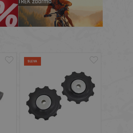
TREK zdarma
SLEVA