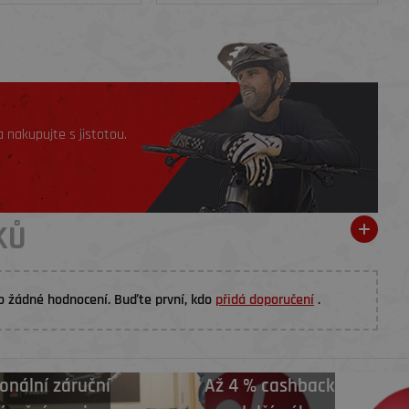
 nakupujte s jistotou.
KŮ
o žádné hodnocení. Buďte první, kdo
přidá doporučení
.
onální záruční
Až 4 % cashback