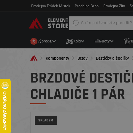
Prodejna Frýdek-Místek
Prodejna Brno
Prodejna Zlín
Se
Výprodej
Kola
Boty
O
Komponenty
Brzdy
Destičky a špalíky
BRZDOVÉ DESTIČ
CHLADIČE 1 PÁR
SKLADEM