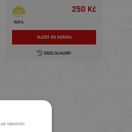
250 Kč
100%
VLOŽIT DO KOŠÍKU
Uložit na později
uze relevantní