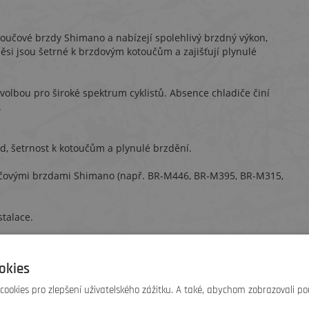
oučové brzdy Shimano a nabízejí spolehlivý brzdný výkon,
ěsi jsou šetrné k brzdovým kotoučům a zajišťují plynulé
 volbou pro široké spektrum cyklistů. Absence chladiče činí
.
od, šetrnost k kotoučům a plynulé brzdění.
toučovými brzdami Shimano (např. BR-M446, BR-M395, BR-M315,
stalace.
okies
ookies pro zlepšení uživatelského zážitku. A také, abychom zobrazovali po
15, BR-MT200 a další