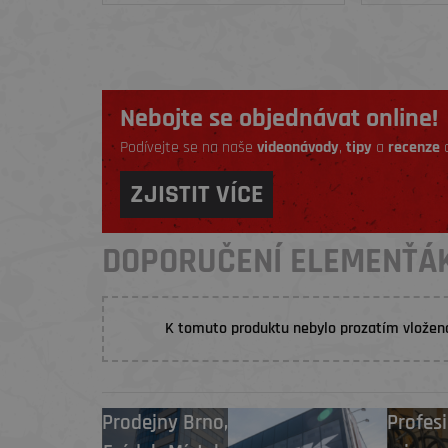
Nebojte se objednávat online!
Podívejte se na naše
videonávody
,
tipy
a
recenze
a
ZJISTIT VÍCE
DOPORUČENÍ ELEMENŤÁ
K tomuto produktu nebylo prozatím vložen
Prodejny
Brno
,
Profesi