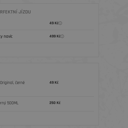
RFEKTNÍ JÍZDU
49 Kč
y navíc
499 Kč
riginal, černé
49 Kč
erný 500ML
250 Kč