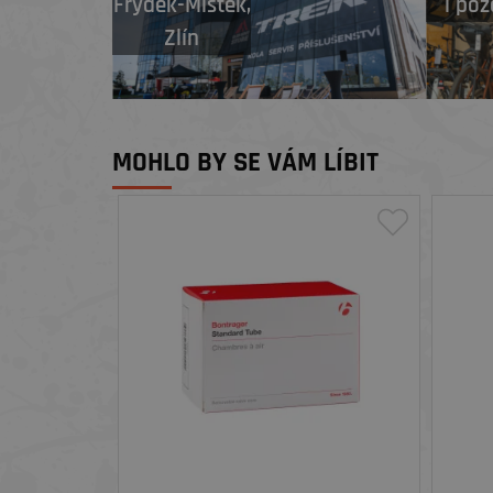
Frýdek-Místek
,
i poz
Zlín
MOHLO BY SE VÁM LÍBIT