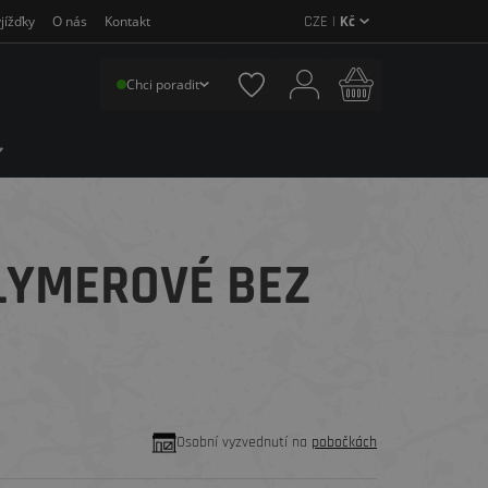
CZE |
Kč
jížďky
O nás
Kontakt
Chci poradit
LYMEROVÉ BEZ
Osobní vyzvednutí na
pobočkách