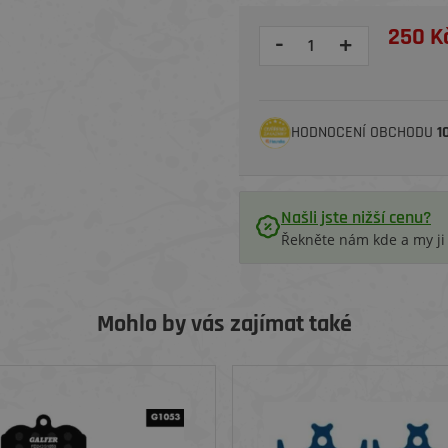
250 K
-
+
HODNOCENÍ OBCHODU
1
Našli jste nižší cenu?
Řekněte nám kde a my j
Mohlo by vás zajímat také