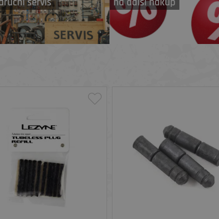
áruční servis
na další nákup