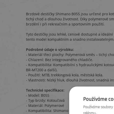
Brzdové destičky Shimano B05S jsou určené pro kot
tichý chod a dlouhou životnost. Díky polymerové sm
brzdění i při rekreačním a sportovním použití.
Tyto destičky jsou lehké, cenově dostupné a ideální
tento model kompaktním a snadno instalovatelným
Podrobné údaje o výrobku:
- Materiál třecí plochy: Polymerová směs – tichý ch
- Chlazení: Bez integrovaného chladiče.
- Kompatibilita: Kompatibilní s hydraulickými ko
BR-MT200 a další).
- Použití: MTB, trekkingová kola, městská kola.
- Vlastnosti: Nízký hluk, dlouhá životnost, snadná in
Technické specifikace:
- Model: B05S
Používáme co
- Typ brzdy: Kotoučová
- Materiál: Polymerové
Používáme soubory c
- Kompatibilita: Shimano BR-M446, BR-M395, BR-M3
reklamu.