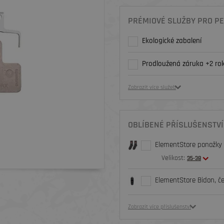
PRÉMIOVÉ SLUŽBY PRO PE
Ekologické zabalení
Prodloužená záruka +2 rok
Zobrazit více služeb
OBLÍBENÉ PŘÍSLUŠENSTVÍ
ElementStore ponožky O
Velikost:
35-38
ElementStore Bidon, č
Zobrazit více příslušenství