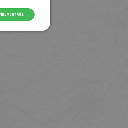
PŘIJMOUT VŠE
BRZDOVÉ DESTIČKY GALFER FD455 -
BRZDOVÉ DESTIČKY GALFER FD46
AVID, SRAM
HOPE, TRICKSTUFF
399 Kč
549 Kč