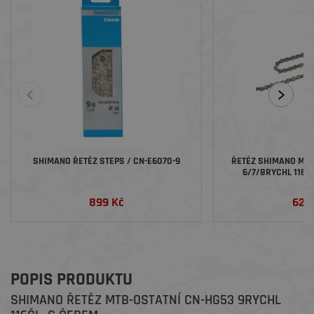
SHIMANO ŘETĚZ STEPS / CN-E6070-9
ŘETĚZ SHIMANO MTB
6/7/8RYCHL 116Č
899 Kč
625
POPIS PRODUKTU
SHIMANO ŘETĚZ MTB-OSTATNÍ CN-HG53 9RYCHL