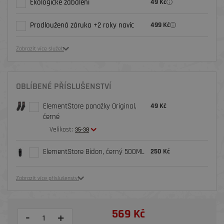
Ekologické zabalení
49 Kč
Prodloužená záruka +2 roky navíc
499 Kč
Zobrazit více služeb
OBLÍBENÉ PŘÍSLUŠENSTVÍ
ElementStore ponožky Original,
49 Kč
černé
Velikost:
35-38
ElementStore Bidon, černý 500ML
250 Kč
Zobrazit více příslušenství
569 Kč
-
+