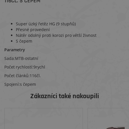
116ČL. S ČEPEM
Super úzký řetěz HG (9 stupňů)
Přesné provedení
Nátěr odolný proti korozi pro větší živnost
S čepem
Parametry
Sada:MTB-ostatní
Počet rychlostí:9rychl
Počet článků:116čl.
Spojení:s čepem
Zákazníci také nakoupili