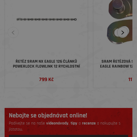
ŘETĚZ SRAM NX EAGLE 126 ČLÁNKŮ
SRAM ŘETĚZOVÁ S
POWERLOCK FLOWLINK 12 RYCHLOSTNÍ
EAGLE RAINBOW 12 R
DUH
799 Kč
117 
Nebojte se objednávat online!
Podívejte se na naše
videonávody
,
tipy
a
recenze
a nakupujte s
jistotou.