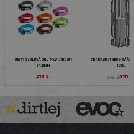
DEITY SEDLOVÁ OBJÍMKA CIRCUIT
CRANKBROTHERS NÁŘADÍ 
34,9MM
TOOL
475
Kč
320
K
399 Kč