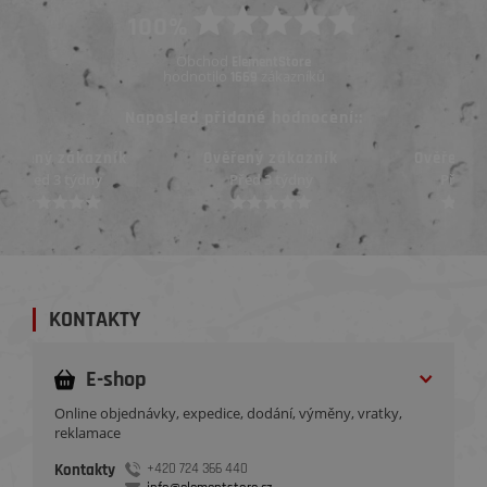
100%
Obchod
ElementStore
hodnotilo
zákazníků
1669
Naposled přidané hodnocení::
Ověřený zákazník
Ověřený zákazník
Před 3 týdny
Před 3 týdny
KONTAKTY
E-shop
Online objednávky, expedice, dodání, výměny, vratky,
reklamace
Kontakty
+420 724 366 440