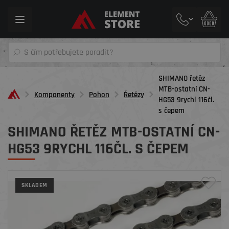
Toggle
navigation
SHIMANO řetěz
MTB-ostatní CN-
Komponenty
Pohon
Řetězy
HG53 9rychl 116čl.
s čepem
SHIMANO ŘETĚZ MTB-OSTATNÍ CN-
HG53 9RYCHL 116ČL. S ČEPEM
SKLADEM