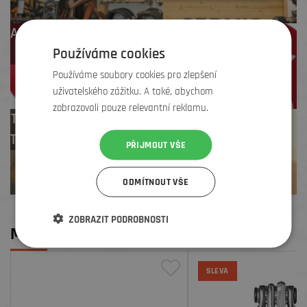
Až 4 % cashback
Používáme cookies
na další nákup
Používáme soubory cookies pro zlepšení
uživatelského zážitku. A také, abychom
zobrazovali pouze relevantní reklamu.
Test centrum
TREK zdarma
PŘIJMOUT VŠE
ODMÍTNOUT VŠE
ZOBRAZIT PODROBNOSTI
MOHLO BY SE VÁM LÍBIT
SLEVA