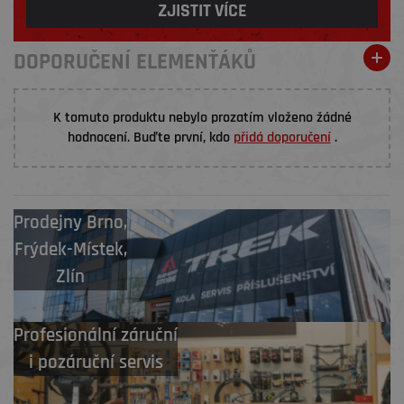
ZJISTIT VÍCE
DOPORUČENÍ ELEMENŤÁKŮ
K tomuto produktu nebylo prozatím vloženo žádné
hodnocení. Buďte první, kdo
přidá doporučení
.
Prodejny
Brno
,
Frýdek-Místek
,
Zlín
Profesionální záruční
i pozáruční servis