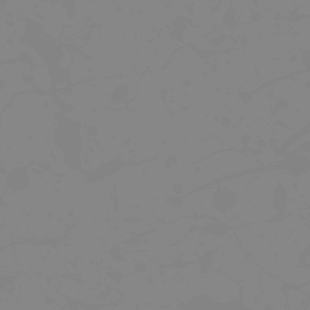
BONTRAGER GRAVEL PLÁŠŤ GIRONA
TELESKOPICKÁ SEDLOVKA
COMP, 700C X 42MM
BONTRAGER LINE ELITE 31,6, ČE
31.6MM X 480MM X 170MM
499 Kč
4 990 Kč
6 999 Kč