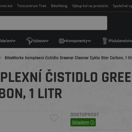
rvis kol
Testcentrum Trek
Bikefitting
Výkup kol na protiúčet
Společné vy
blečení
Výbava
Komponenty
Příslušenství
BikeWorkx komplexní čistidlo Greener Cleaner Cyklo Star Carbon, 1 lit
LEXNÍ ČISTIDLO GRE
ON, 1 LITR
DOSTUPNOST
Skladem