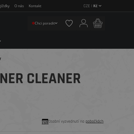
CZE |
Kč
jížďky
O nás
Kontakt
Chci poradit
r
ENER CLEANER
Osobní vyzvednutí na
pobočkách