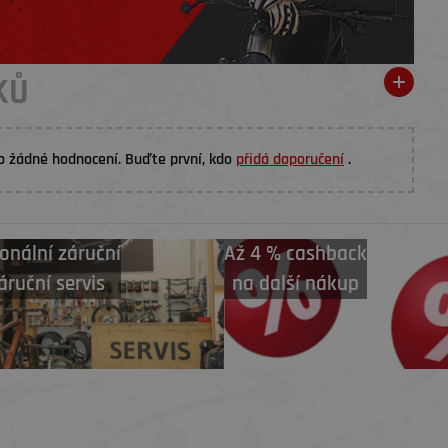
KŮ
o žádné hodnocení. Buďte první, kdo
přidá doporučení
.
onální záruční
Až 4 % cashback
áruční servis
na další nákup