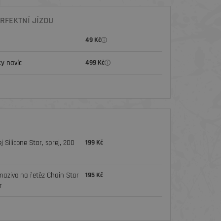
RFEKTNÍ JÍZDU
49 Kč
y navíc
499 Kč
j Silicone Star, sprej, 200
199 Kč
mazivo na řetěz Chain Star
195 Kč
r