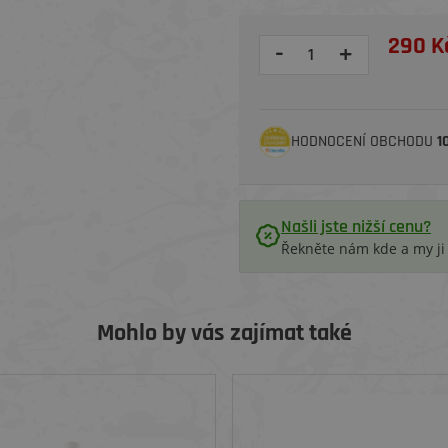
290 K
-
+
HODNOCENÍ OBCHODU
1
Našli jste nižší cenu?
Řekněte nám kde a my j
Mohlo by vás zajímat také