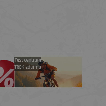
Test centrum
TREK zdarma