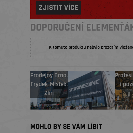
ZJISTIT VÍCE
DOPORUČENÍ ELEMENŤÁ
K tomuto produktu nebylo prozatím vložen
Prodejny
Brno
,
Profesi
Frýdek-Místek
,
i poz
Zlín
MOHLO BY SE VÁM LÍBIT