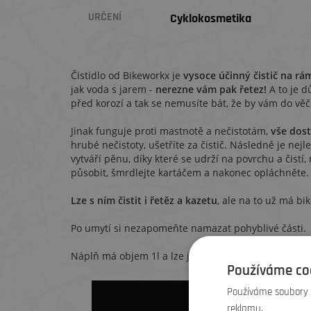
URČENÍ
Cyklokosmetika
Čistidlo od Bikeworkx je
vysoce účinný čistič na r
jak voda s jarem -
nerezne vám pak řetez!
A to je d
před korozí a tak se nemusíte bát, že by vám do věč
Jinak funguje proti mastnotě a nečistotám,
vše dos
hrubé nečistoty, ušetříte za čistič. Následně je nejle
vytváří pěnu, díky které se udrží na povrchu a čistí,
působit, šmrdlejte kartáčem a nakonec opláchněte.
Lze s ním čistit i řetěz a kazetu
, ale na to už má bi
Po umytí si nezapomeňte namazat pohyblivé části.
Náplň má objem 1l a lze jej rozlít do rozstřikovače.
Používáme co
Používáme soubory c
reklamu.