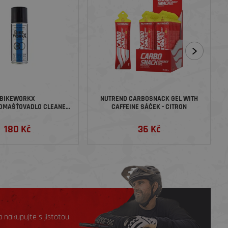
BIKEWORKX
NUTREND CARBOSNACK GEL WITH
ODMAŠŤOVADLO CLEANER
CAFFEINE SÁČEK - CITRON
ER CLEAN STAR, SPREJ,
200 ML
180 Kč
36 Kč
 nakupujte s jistotou.