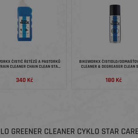
ORKX ČISTIČ ŘETĚZŮ A PASTORKŮ
BIKEWORKX ČISTIDLO/ODMAŠŤO
TRAIN CLEANER CHAIN CLEAN STAR,
CLEANER & DEGREASER CLEAN S
1 LITR
SPREJ, 200 ML
340 Kč
180 Kč
LO GREENER CLEANER CYKLO STAR CARBO