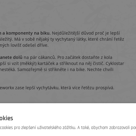
ám a komponenty na biku.
Nejdůležitější důvod proč je lepší
ůležítý. Má v sobě nějaký ty vychytaný látky, které chrání řetěz
ných lovišť odešel dříve.
tanete dolů
na pár cákanců. Pro začátek dostaňte z kola
pší si vzít (měkký!) kartáček a stříknout na něj čistič. Cyklostar
 nestéká. Samozřejmě si stříkněte i na bike. Nechte chvíli
keworkx zase lepší vychytávku, která více řetězu prospívá.
okies
ookies pro zlepšení uživatelského zážitku. A také, abychom zobrazovali po