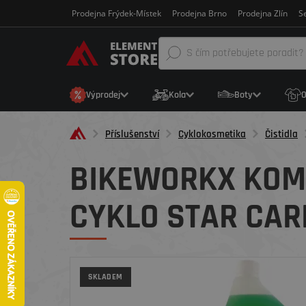
Prodejna Frýdek-Místek
Prodejna Brno
Prodejna Zlín
Se
Výprodej
Kola
Boty
O
Příslušenství
Cyklokosmetika
Čistidla
BIKEWORKX KOMP
CYKLO STAR CARB
SKLADEM