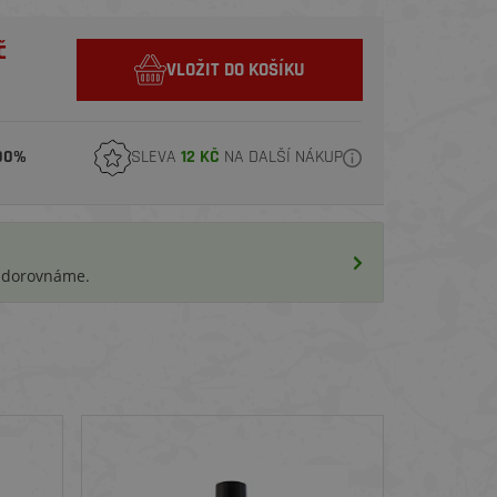
č
VLOŽIT DO KOŠÍKU
00%
SLEVA
12 KČ
NA DALŠÍ NÁKUP
i dorovnáme.