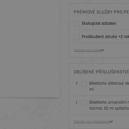
PRÉMIOVÉ SLUŽBY PRO PE
Ekologické zabalení
Prodloužená záruka +2 rok
Zobrazit více služeb
OBLÍBENÉ PŘÍSLUŠENSTVÍ
BikeWorkx silikonový ole
ml
BikeWorkx univerzální 
Normal, 50 ml aplikáto
Zobrazit více příslušenství