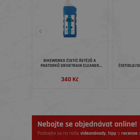
BIKEWORKX ČISTIČ ŘETĚZŮ A
PASTORKŮ DRIVETRAIN CLEANER
ČISTIDLO/
CHAIN CLEAN STAR, 1 LITR
& DEGREAS
340 Kč
Nebojte se objednávat online!
Podívejte se na naše
videonávody
,
tipy
a
recenze
a