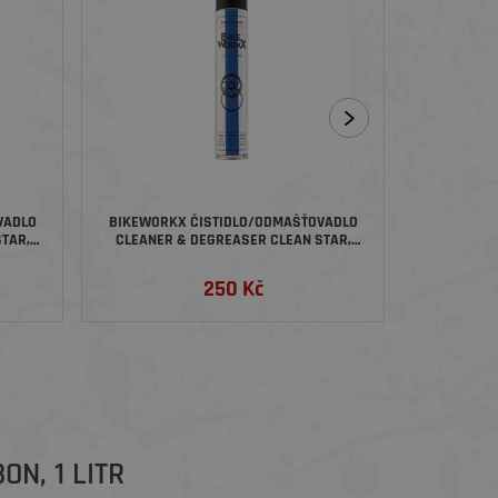
VADLO
BIKEWORKX ČISTIDLO/ODMAŠŤOVADLO
KOMPLE
TAR,
CLEANER & DEGREASER CLEAN STAR,
SPREJ, 750 ML
250 Kč
N, 1 LITR