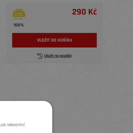
290 Kč
100%
VLOŽIT DO KOŠÍKU
Uložit na později
uze relevantní