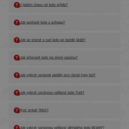
V jakém stavu mi kolo příjde?
Jak sestavit kolo z eshopu?
Jak se starat o své kolo po každé jízdě?
Jak připravit kolo na zimní sezónu?
Jak vybrat správné pedály pro různé typy kol?
Jak vybrat správnou velikost kola Trek?
Proč právě TREK?
Jak vybrat správnou velikost dětského kola BEANY?