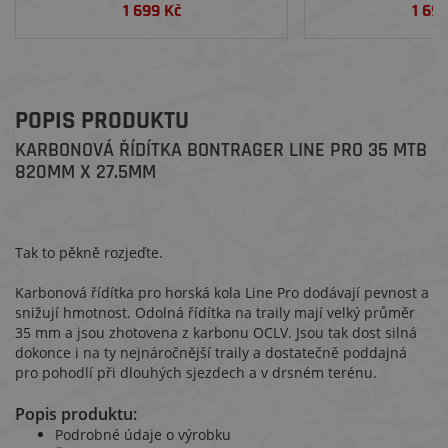
1 699 Kč
1 69
POPIS PRODUKTU
KARBONOVÁ ŘÍDÍTKA BONTRAGER LINE PRO 35 MTB
820MM X 27.5MM
Tak to pěkně rozjeďte.
Karbonová řídítka pro horská kola Line Pro dodávají pevnost a
snižují hmotnost. Odolná řídítka na traily mají velký průměr
35 mm a jsou zhotovena z karbonu OCLV. Jsou tak dost silná
dokonce i na ty nejnáročnější traily a dostatečně poddajná
pro pohodlí při dlouhých sjezdech a v drsném terénu.
Popis produktu:
Podrobné údaje o výrobku