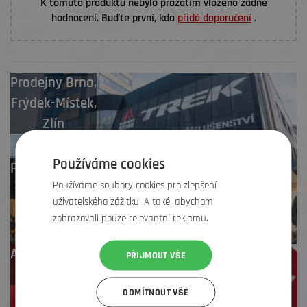
K tomuto produktu nebylo prozatím vloženo žádné
hodnocení. Buďte první, kdo
přidá doporučení
.
Prodejny
Brno
,
Frýdek-Místek
,
Zlín
Používáme cookies
Profesionální záruční
Používáme soubory cookies pro zlepšení
i pozáruční servis
uživatelského zážitku. A také, abychom
zobrazovali pouze relevantní reklamu.
Až 4 % cashback
PŘIJMOUT VŠE
na další nákup
ODMÍTNOUT VŠE