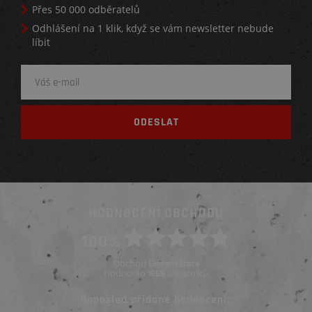
Přes 50 000 odběratelů
Odhlášení na 1 klik, když se vám newsletter nebude
líbit
HODNOCENÍ OBCHODU
100%
Obchod
ElementStore
hodnotilo
zákazníků
1669
Naposled přidané hodnocení::