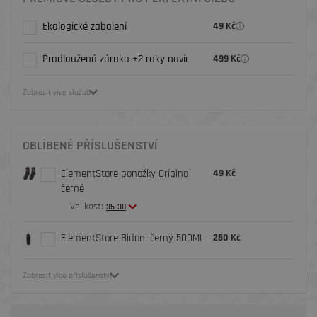
Ekologické zabalení
49 Kč
Prodloužená záruka +2 roky navíc
499 Kč
Zobrazit více služeb
OBLÍBENÉ PŘÍSLUŠENSTVÍ
ElementStore ponožky Original,
49 Kč
černé
Velikost:
35-38
ElementStore Bidon, černý 500ML
250 Kč
Zobrazit více příslušenství