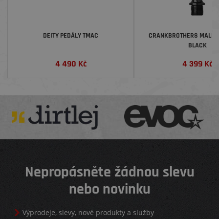
DEITY PEDÁLY TMAC
CRANKBROTHERS MALLET
BLACK
4 490
Kč
4 399
Kč
Nepropásněte žádnou slevu
nebo novinku
Výprodeje, slevy, nové produkty a služby