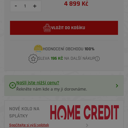
4 899 Kč
-
+
VLOŽIT DO KOŠÍKU
HODNOCENÍ OBCHODU
100%
SLEVA
196 KČ
NA DALŠÍ NÁKUP
Našli jste nižší cenu?
Řekněte nám kde a my ji dorovnáme.
NOVÉ KOLO NA
SPLÁTKY
Spočítejte si výši splátek