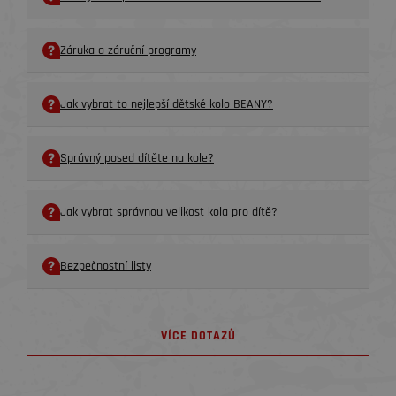
Záruka a záruční programy
Jak vybrat to nejlepší dětské kolo BEANY?
Správný posed dítěte na kole?
Jak vybrat správnou velikost kola pro dítě?
Bezpečnostní listy
VÍCE DOTAZŮ