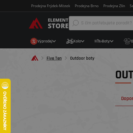
Prodejna Frýdek-Místek
Prodejna Brno
Prodejna Zlín
Se
Výprodej
Kola
Boty
O
Five Ten
Outdoor boty
OU
Dopo