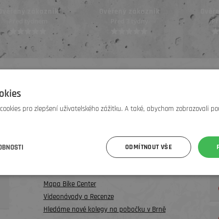
Ověřený zákazník
Ověřený zákazník
Ověř
Před týdnem
Před 3 týdny
Př
okies
UŽITEČNÉ INFO
ookies pro zlepšení uživatelského zážitku. A také, abychom zobrazovali po
O nás
Testování kol a půjčovna
Teambuilding na kolech
OBNOSTI
ODMÍTNOUT VŠE
Věrnostní program / Cashback
Bazar
Mapa Bike Center
Videonávody a Recenze
Hledáme nové kolegy na pobočku v Brně