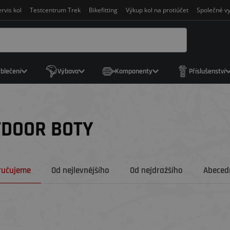
rvis kol
Testcentrum Trek
Bikefitting
Výkup kol na protiúčet
Společné vy
blečení
Výbava
Komponenty
Příslušenství
TDOOR BOTY
ručujeme
Od nejlevnějšího
Od nejdražšího
Abecedn