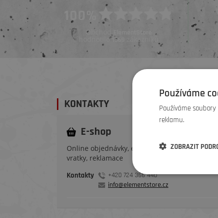
Ověřený zákazník
100%
Ověřený zákazník
Před 4 dny
Před 5 dny
Obchod
ElementStore
hodnotilo
zákazníků
1669
Používáme co
KONTAKTY
Používáme soubory c
reklamu.
E-shop
ZOBRAZIT PODR
Online objednávky, expedice, dodání, výměny,
vratky, reklamace
Kontakty
+420 724 366 440
info@elementstore.cz