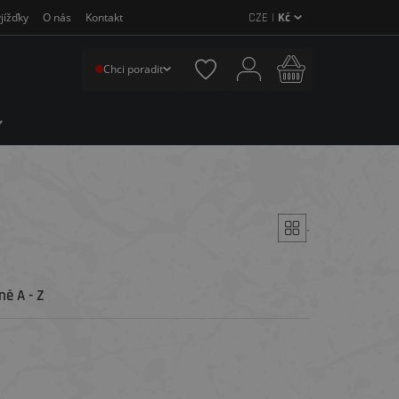
CZE |
Kč
jížďky
O nás
Kontakt
Chci poradit
´
ě A - Z