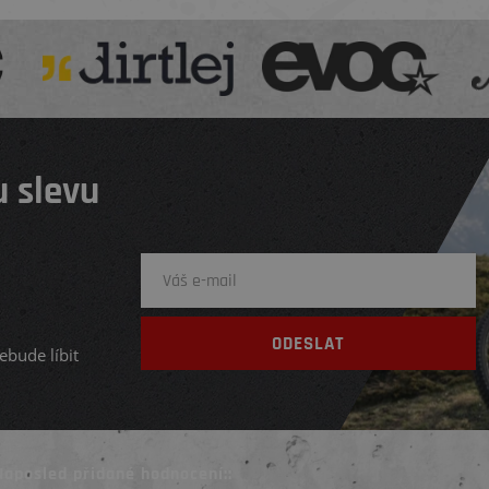
 slevu
ebude líbit
Naposled přidané hodnocení::