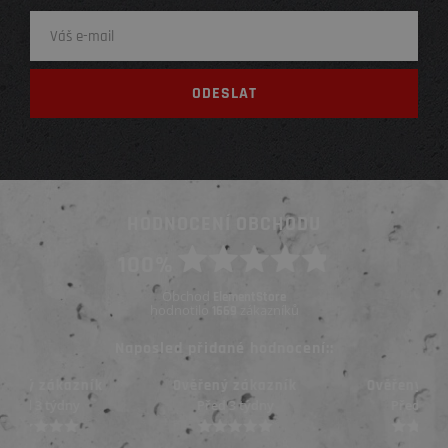
HODNOCENÍ OBCHODU
100%
Obchod
ElementStore
hodnotilo
zákazníků
1669
Naposled přidané hodnocení::
Ověřený zákazník
Ověřený zákazník
Před 3 týdny
Před 3 týdny