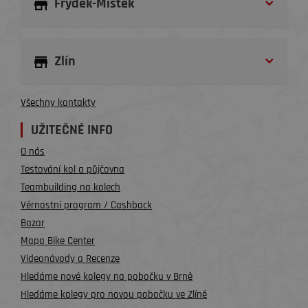
Frýdek-Místek
Zlín
Všechny kontakty
UŽITEČNÉ INFO
O nás
Testování kol a půjčovna
Teambuilding na kolech
Věrnostní program / Cashback
Bazar
Mapa Bike Center
Videonávody a Recenze
Hledáme nové kolegy na pobočku v Brně
Hledáme kolegy pro novou pobočku ve Zlíně