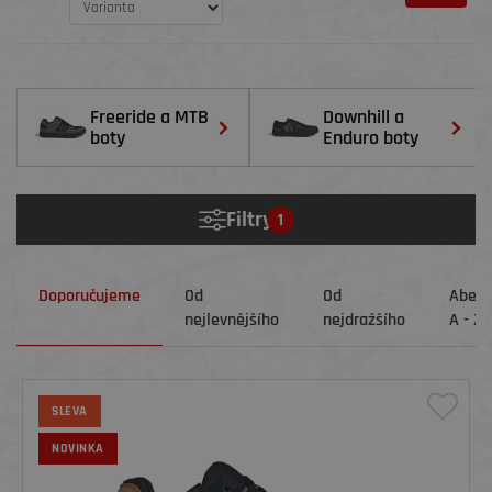
Freeride a MTB
Downhill a
boty
Enduro boty
Filtry
1
Doporučujeme
Od
Od
Abec
nejlevnějšího
nejdražšího
A - Z
SLEVA
NOVINKA