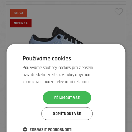
SLEVA
NOVINKA
Používáme cookies
Používáme soubory cookies pro zlepšení
uživatelského zážitku. A také, abychom
zobrazovali pouze relevantní reklamu.
FIVE TEN DÁMSKÉ BOTY FREERIDER PRO WMS - WHITE/BLUE
PŘIJMOUT VŠE
2 699
Kč
3 599 Kč
ODMÍTNOUT VŠE
SLEVA
ZOBRAZIT PODROBNOSTI