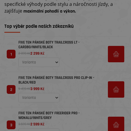
specifické výhody podle stylu a náročnosti jízdy, a
zajišťuje
maximální pohodlí a výkon.
Top výběr podle našich zákazníků
FIVE TEN PÁNSKÉ BOTY TRAILCROSS LT -
CARDBO/WHITE/BLACK
2 299 Kč
2 899 Kč
1
FIVE TEN PÁNSKÉ BOTY TRAILCROSS PRO CLIP-IN -
BLACK/RED
3 999 Kč
5 499 Kč
2
FIVE TEN PÁNSKÉ BOTY FREERIDER PRO -
WONALU/WHITE/GREY
2 599 Kč
3 599 Kč
3