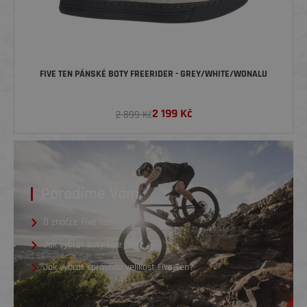
FIVE TEN PÁNSKÉ BOTY FREERIDER - GREY/WHITE/WONALU
2 199
Kč
2 899 Kč
Poradíme Vám
O značce Five Ten
Jak vybrat boty Five Ten?
Jak vybrat správnou velikost Five Ten?