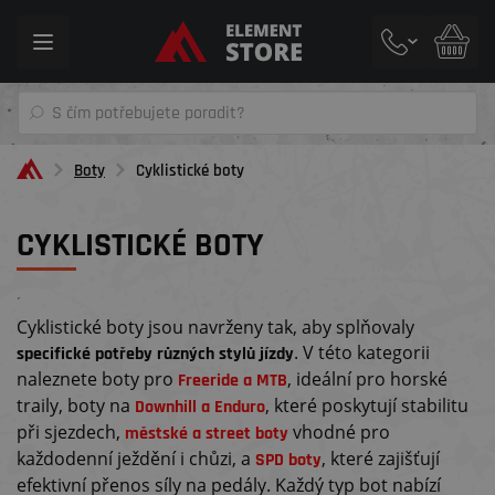
Toggle
navigation
Boty
Cyklistické boty
CYKLISTICKÉ BOTY
´
Cyklistické boty jsou navrženy tak, aby splňovaly
. V této kategorii
specifické potřeby různých stylů jízdy
naleznete boty pro
, ideální pro horské
Freeride a MTB
traily, boty na
, které poskytují stabilitu
Downhill a Enduro
při sjezdech,
vhodné pro
městské a street boty
každodenní ježdění i chůzi, a
, které zajišťují
SPD boty
efektivní přenos síly na pedály. Každý typ bot nabízí