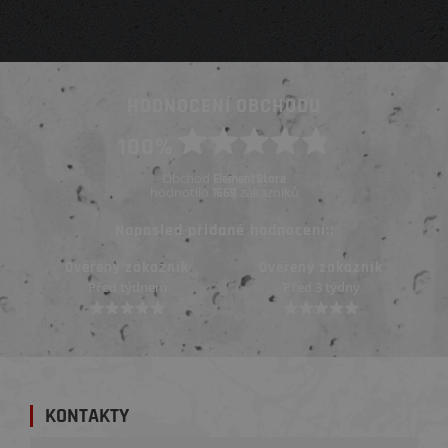
HODNOCENÍ OBCHODU
100%
Obchod
ElementStore
hodnotilo
zákazníků
1669
Naposled přidané hodnocení::
Ověřený zákazník
Ověřený zákazník
Před týdnem
Před 3 týdny
KONTAKTY