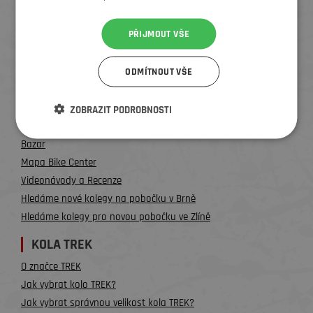
Všechny kontakty
PŘIJMOUT VŠE
UŽITEČNÉ INFO
O nás
ODMÍTNOUT VŠE
Testování kol a půjčovna
Teambuilding na kolech
ZOBRAZIT PODROBNOSTI
Věrnostní program / Cashback
Bazar
Mapa Bike Center
Videonávody a Recenze
Hledáme nové kolegy na pobočku v Brně
Hledáme kolegy pro novou pobočku ve Zlíně
KOLA TREK
O značce TREK
Jak vybrat kolo TREK?
Jak vybrat správnou velikost kola TREK?