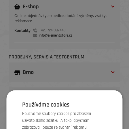
E-shop
Online objednávky, expedice, dodání, výměny, vratky,
reklamace
Kontakty
+420 724 366 440
info@elementstore.cz
PRODEJNY, SERVIS A TESTCENTRUM
Brno
Frýdek-Místek
Používáme cookies
Používáme soubory cookies pro zlepšení
Zlín
uživatelského zážitku. A také, abychom
zobrazovali pouze relevantní reklamu.